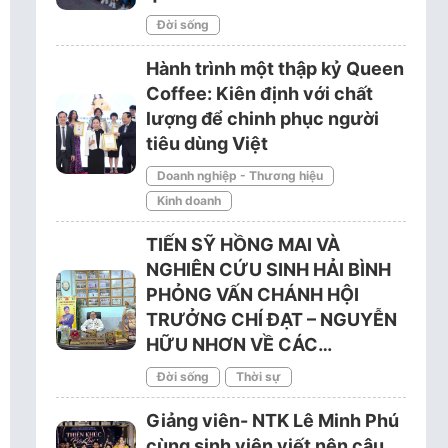
Đời sống
Hành trình một thập kỷ Queen
Coffee: Kiên định với chất
lượng để chinh phục người
tiêu dùng Việt
Doanh nghiệp - Thương hiệu
Kinh doanh
TIẾN SỸ HỒNG MAI VÀ
NGHIÊN CỨU SINH HẢI BÌNH
PHỎNG VẤN CHÁNH HỘI
TRƯỞNG CHÍ ĐẠT – NGUYỄN
HỮU NHƠN VỀ CÁC…
Đời sống
Thời sự
Giảng viên- NTK Lê Minh Phú
cùng sinh viên viết nên câu