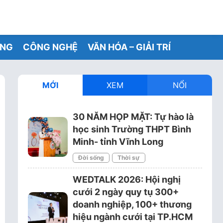
ỐNG
CÔNG NGHỆ
VĂN HÓA – GIẢI TRÍ
MỚI
XEM
NỔI
30 NĂM HỌP MẶT: Tự hào là
học sinh Trường THPT Bình
Minh- tỉnh Vĩnh Long
Đời sống
Thời sự
WEDTALK 2026: Hội nghị
cưới 2 ngày quy tụ 300+
doanh nghiệp, 100+ thương
hiệu ngành cưới tại TP.HCM