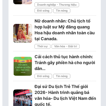
Doanh nghiệp - Thương hiệu
Đời sống
Tin nóng
Nữ doanh nhân: Chủ tịch tổ
hợp luật sư Mỹ đăng quang
Hoa hậu doanh nhân toàn cầu
tại Canada.
Thời sự
Văn hóa - Giải trí
Cải cách thủ tục hành chính:
Tránh gây phiền hà cho người
dân…
Đời sống
Tin nóng
Đại sứ Du lịch Trẻ Thế giới
2026- Hành trình quảng bá
văn hóa- Du lịch Việt Nam đến
quốc tế.