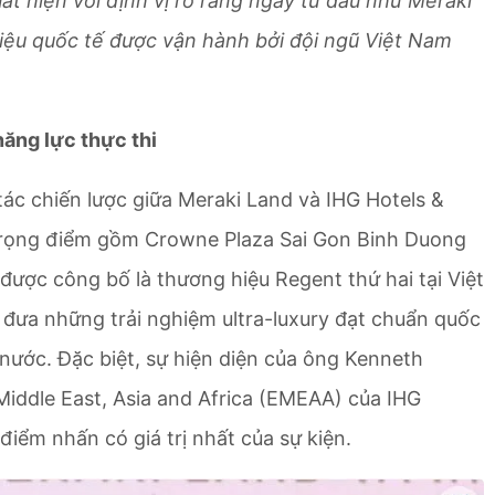
t hiện với định vị rõ ràng ngay từ đầu như Meraki
ệu quốc tế được vận hành bởi đội ngũ Việt Nam
ăng lực thực thi
 tác chiến lược giữa Meraki Land và IHG Hotels &
 trọng điểm gồm Crowne Plaza Sai Gon Binh Duong
ược công bố là thương hiệu Regent thứ hai tại Việt
 đưa những trải nghiệm ultra-luxury đạt chuẩn quốc
 nước. Đặc biệt, sự hiện diện của ông Kenneth
Middle East, Asia and Africa (EMEAA) của IHG
iểm nhấn có giá trị nhất của sự kiện.