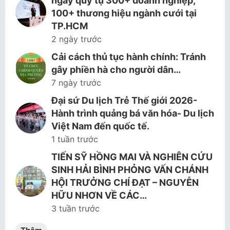
ngày quy tụ 300+ doanh nghiệp,
100+ thương hiệu ngành cưới tại
TP.HCM
2 ngày trước
Cải cách thủ tục hành chính: Tránh
gây phiền hà cho người dân…
7 ngày trước
Đại sứ Du lịch Trẻ Thế giới 2026-
Hành trình quảng bá văn hóa- Du lịch
Việt Nam đến quốc tế.
1 tuần trước
TIẾN SỸ HỒNG MAI VÀ NGHIÊN CỨU
SINH HẢI BÌNH PHỎNG VẤN CHÁNH
HỘI TRƯỞNG CHÍ ĐẠT – NGUYỄN
HỮU NHƠN VỀ CÁC…
3 tuần trước