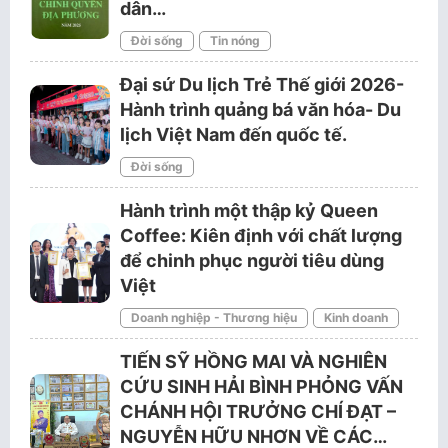
dân…
Đời sống
Tin nóng
Đại sứ Du lịch Trẻ Thế giới 2026-
Hành trình quảng bá văn hóa- Du
lịch Việt Nam đến quốc tế.
Đời sống
Hành trình một thập kỷ Queen
Coffee: Kiên định với chất lượng
để chinh phục người tiêu dùng
Việt
Doanh nghiệp - Thương hiệu
Kinh doanh
TIẾN SỸ HỒNG MAI VÀ NGHIÊN
CỨU SINH HẢI BÌNH PHỎNG VẤN
CHÁNH HỘI TRƯỞNG CHÍ ĐẠT –
NGUYỄN HỮU NHƠN VỀ CÁC…