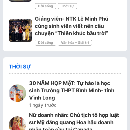
Đời sống
Thời sự
Giảng viên- NTK Lê Minh Phú
cùng sinh viên viết nên câu
chuyện “Thiên khúc bầu trời”
Đời sống
Văn hóa - Giải trí
THỜI SỰ
30 NĂM HỌP MẶT: Tự hào là học
sinh Trường THPT Bình Minh- tỉnh
Vĩnh Long
1 ngày trước
Nữ doanh nhân: Chủ tịch tổ hợp luật
sư Mỹ đăng quang Hoa hậu doanh
nhân toàn cầu tại Canada.