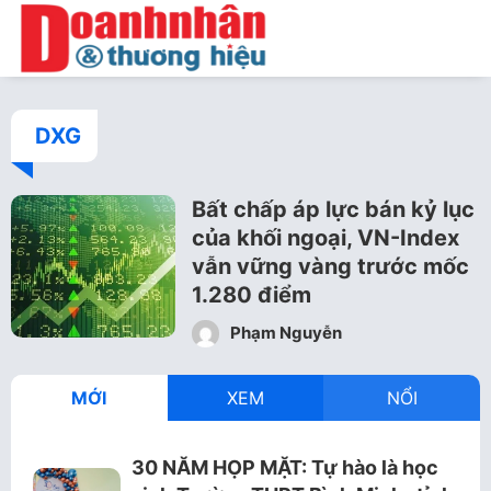
DXG
Bất chấp áp lực bán kỷ lục
của khối ngoại, VN-Index
vẫn vững vàng trước mốc
1.280 điểm
Phạm Nguyễn
MỚI
XEM
NỔI
30 NĂM HỌP MẶT: Tự hào là học