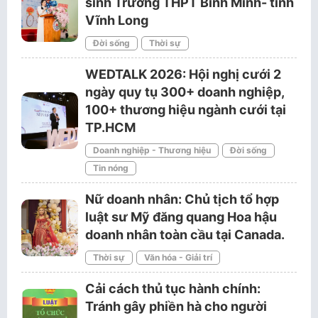
sinh Trường THPT Bình Minh- tỉnh
Vĩnh Long
Đời sống
Thời sự
WEDTALK 2026: Hội nghị cưới 2
ngày quy tụ 300+ doanh nghiệp,
100+ thương hiệu ngành cưới tại
TP.HCM
Doanh nghiệp - Thương hiệu
Đời sống
Tin nóng
Nữ doanh nhân: Chủ tịch tổ hợp
luật sư Mỹ đăng quang Hoa hậu
doanh nhân toàn cầu tại Canada.
Thời sự
Văn hóa - Giải trí
Cải cách thủ tục hành chính:
Tránh gây phiền hà cho người