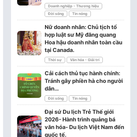
Doanh nghiệp - Thương hiệu
Đời sống
Tin nóng
Nữ doanh nhân: Chủ tịch tổ
hợp luật sư Mỹ đăng quang
Hoa hậu doanh nhân toàn cầu
tại Canada.
Thời sự
Văn hóa - Giải trí
Cải cách thủ tục hành chính:
Tránh gây phiền hà cho người
dân…
Đời sống
Tin nóng
Đại sứ Du lịch Trẻ Thế giới
2026- Hành trình quảng bá
văn hóa- Du lịch Việt Nam đến
quốc tế.