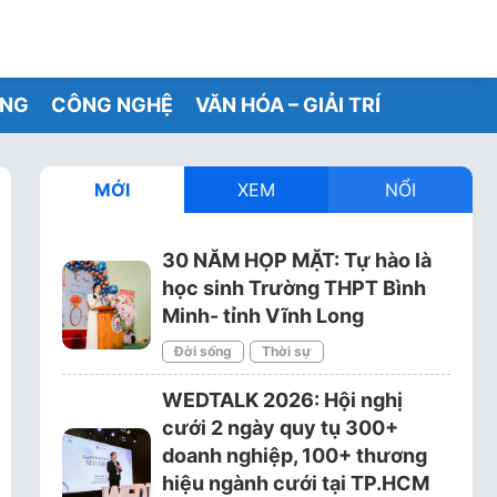
ỐNG
CÔNG NGHỆ
VĂN HÓA – GIẢI TRÍ
MỚI
XEM
NỔI
30 NĂM HỌP MẶT: Tự hào là
học sinh Trường THPT Bình
Minh- tỉnh Vĩnh Long
Đời sống
Thời sự
WEDTALK 2026: Hội nghị
cưới 2 ngày quy tụ 300+
doanh nghiệp, 100+ thương
hiệu ngành cưới tại TP.HCM