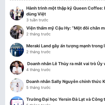
Hành trình một thập kỷ Queen Coffee: 
dùng Việt
3 tuần trước
Viện thẩm mỹ Cậu Hy: “Một đôi chân mà
2 tháng trước
Meraki Land gây ấn tượng mạnh trong l
2 tháng trước
Doanh nhân Lê Thùy ra mắt vai trò Ủy 
4 tháng trước
Doanh nhân Sally Nguyễn chính thức K
5 tháng trước
Trường Đại học Yersin Đà Lạt và Công 