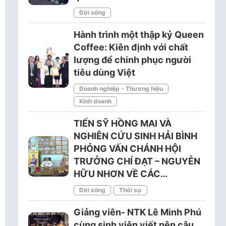
Đời sống
Hành trình một thập kỷ Queen
Coffee: Kiên định với chất
lượng để chinh phục người
tiêu dùng Việt
Doanh nghiệp - Thương hiệu
Kinh doanh
TIẾN SỸ HỒNG MAI VÀ
NGHIÊN CỨU SINH HẢI BÌNH
PHỎNG VẤN CHÁNH HỘI
TRƯỞNG CHÍ ĐẠT – NGUYỄN
HỮU NHƠN VỀ CÁC…
Đời sống
Thời sự
Giảng viên- NTK Lê Minh Phú
cùng sinh viên viết nên câu