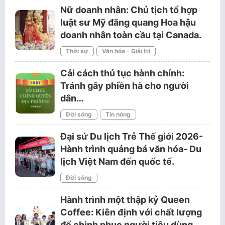
Nữ doanh nhân: Chủ tịch tổ hợp
luật sư Mỹ đăng quang Hoa hậu
doanh nhân toàn cầu tại Canada.
Thời sự
Văn hóa - Giải trí
Cải cách thủ tục hành chính:
Tránh gây phiền hà cho người
dân…
Đời sống
Tin nóng
Đại sứ Du lịch Trẻ Thế giới 2026-
Hành trình quảng bá văn hóa- Du
lịch Việt Nam đến quốc tế.
Đời sống
Hành trình một thập kỷ Queen
Coffee: Kiên định với chất lượng
để chinh phục người tiêu dùng