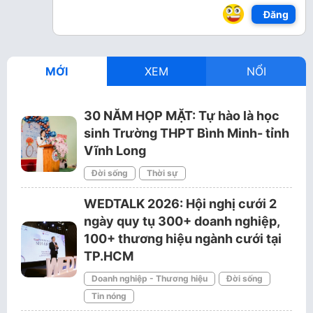
Đăng
MỚI
XEM
NỔI
30 NĂM HỌP MẶT: Tự hào là học
sinh Trường THPT Bình Minh- tỉnh
Vĩnh Long
Đời sống
Thời sự
WEDTALK 2026: Hội nghị cưới 2
ngày quy tụ 300+ doanh nghiệp,
100+ thương hiệu ngành cưới tại
TP.HCM
Doanh nghiệp - Thương hiệu
Đời sống
Tin nóng