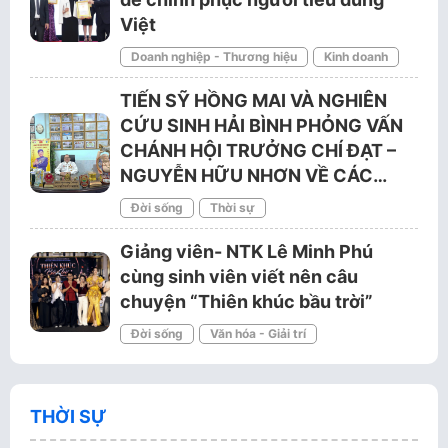
Việt
Doanh nghiệp - Thương hiệu
Kinh doanh
TIẾN SỸ HỒNG MAI VÀ NGHIÊN
CỨU SINH HẢI BÌNH PHỎNG VẤN
CHÁNH HỘI TRƯỞNG CHÍ ĐẠT –
NGUYỄN HỮU NHƠN VỀ CÁC…
Đời sống
Thời sự
Giảng viên- NTK Lê Minh Phú
cùng sinh viên viết nên câu
chuyện “Thiên khúc bầu trời”
Đời sống
Văn hóa - Giải trí
THỜI SỰ