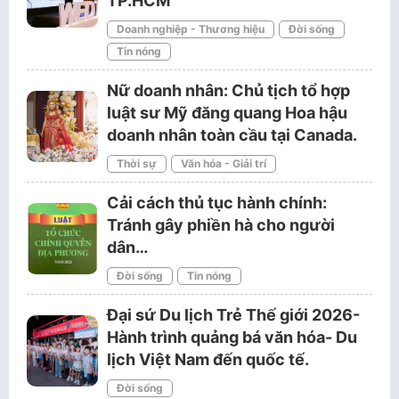
TP.HCM
Doanh nghiệp - Thương hiệu
Đời sống
Tin nóng
Nữ doanh nhân: Chủ tịch tổ hợp
luật sư Mỹ đăng quang Hoa hậu
doanh nhân toàn cầu tại Canada.
Thời sự
Văn hóa - Giải trí
Cải cách thủ tục hành chính:
Tránh gây phiền hà cho người
dân…
Đời sống
Tin nóng
Đại sứ Du lịch Trẻ Thế giới 2026-
Hành trình quảng bá văn hóa- Du
lịch Việt Nam đến quốc tế.
Đời sống