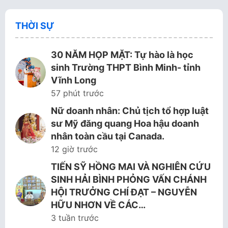
THỜI SỰ
30 NĂM HỌP MẶT: Tự hào là học
sinh Trường THPT Bình Minh- tỉnh
Vĩnh Long
57 phút trước
Nữ doanh nhân: Chủ tịch tổ hợp luật
sư Mỹ đăng quang Hoa hậu doanh
nhân toàn cầu tại Canada.
12 giờ trước
TIẾN SỸ HỒNG MAI VÀ NGHIÊN CỨU
SINH HẢI BÌNH PHỎNG VẤN CHÁNH
HỘI TRƯỞNG CHÍ ĐẠT – NGUYỄN
HỮU NHƠN VỀ CÁC…
3 tuần trước