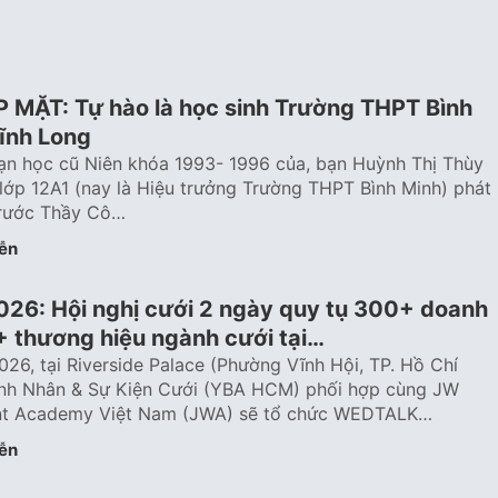
MẶT: Tự hào là học sinh Trường THPT Bình
Vĩnh Long
ạn học cũ Niên khóa 1993- 1996 của, bạn Huỳnh Thị Thùy
lớp 12A1 (nay là Hiệu trưởng Trường THPT Bình Minh) phát
trước Thầy Cô…
ễn
6: Hội nghị cưới 2 ngày quy tụ 300+ doanh
+ thương hiệu ngành cưới tại…
26, tại Riverside Palace (Phường Vĩnh Hội, TP. Hồ Chí
nh Nhân & Sự Kiện Cưới (YBA HCM) phối hợp cùng JW
nt Academy Việt Nam (JWA) sẽ tổ chức WEDTALK…
ễn