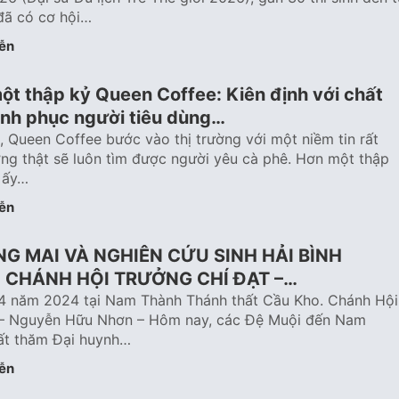
đã có cơ hội…
ễn
ột thập kỷ Queen Coffee: Kiên định với chất
inh phục người tiêu dùng…
 Queen Coffee bước vào thị trường với một niềm tin rất
ượng thật sẽ luôn tìm được người yêu cà phê. Hơn một thập
n ấy…
ễn
NG MAI VÀ NGHIÊN CỨU SINH HẢI BÌNH
 CHÁNH HỘI TRƯỞNG CHÍ ĐẠT –…
4 năm 2024 tại Nam Thành Thánh thất Cầu Kho. Chánh Hội
 – Nguyễn Hữu Nhơn – Hôm nay, các Đệ Muội đến Nam
ất thăm Đại huynh…
ễn