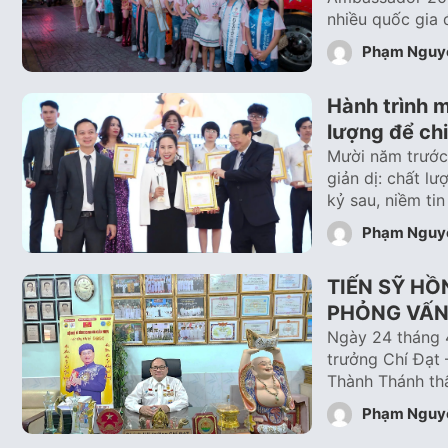
nhiều quốc gia 
Phạm Nguy
Hành trình m
lượng để ch
Mười năm trước,
giản dị: chất l
kỷ sau, niềm ti
Phạm Nguy
TIẾN SỸ HỒ
PHỎNG VẤN
Ngày 24 tháng 
trưởng Chí Đạt
Thành Thánh th
Phạm Nguy