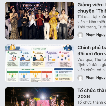
Giảng viên- 
chuyện “Thiê
Tối qua, tại kh
viên – Nhà thiế
Thời trang, Tr
Phạm Nguy
Chính phủ ba
đối với đơn 
Vừa qua, Thủ t
định về đánh gi
viên chức, có h
Phạm Nguy
Tổ chức thàn
2026
Tổ chức thành c