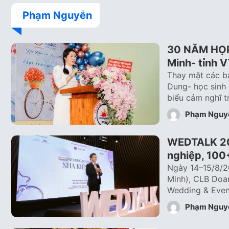
Phạm Nguyễn
30 NĂM HỌP 
Minh- tỉnh 
Thay mặt các b
Dung- học sinh 
biểu cảm nghĩ 
Phạm Nguy
WEDTALK 202
nghiệp, 100
Ngày 14–15/8/20
Minh), CLB Doa
Wedding & Eve
Phạm Nguy