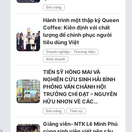
Đời sống
Hành trình một thập kỷ Queen
Coffee: Kiên định với chất
lượng để chinh phục người
tiêu dùng Việt
Doanh nghiệp - Thương hiệu
i
Kinh doanh
TIẾN SỸ HỒNG MAI VÀ
n
NGHIÊN CỨU SINH HẢI BÌNH
PHỎNG VẤN CHÁNH HỘI
TRƯỞNG CHÍ ĐẠT – NGUYỄN
HỮU NHƠN VỀ CÁC…
Đời sống
Thời sự
Giảng viên- NTK Lê Minh Phú
ừ
cùng sinh viên viết nên câu