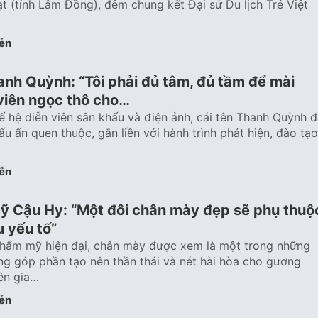
t (tỉnh Lâm Đồng), đêm chung kết Đại sứ Du lịch Trẻ Việt
ễn
anh Quỳnh: “Tôi phải đủ tâm, đủ tầm để mài
viên ngọc thô cho…
hế hệ diễn viên sân khấu và điện ảnh, cái tên Thanh Quỳnh đ
ấu ấn quen thuộc, gắn liền với hành trình phát hiện, đào tạo
ễn
ỹ Cậu Hy: “Một đôi chân mày đẹp sẽ phụ thuộ
u yếu tố”
thẩm mỹ hiện đại, chân mày được xem là một trong những
ng góp phần tạo nên thần thái và nét hài hòa cho gương
ên gia…
ễn