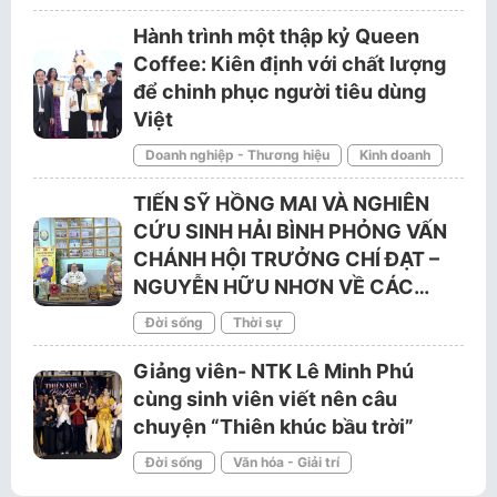
Hành trình một thập kỷ Queen
Coffee: Kiên định với chất lượng
để chinh phục người tiêu dùng
Việt
Doanh nghiệp - Thương hiệu
Kinh doanh
TIẾN SỸ HỒNG MAI VÀ NGHIÊN
CỨU SINH HẢI BÌNH PHỎNG VẤN
CHÁNH HỘI TRƯỞNG CHÍ ĐẠT –
NGUYỄN HỮU NHƠN VỀ CÁC…
Đời sống
Thời sự
Giảng viên- NTK Lê Minh Phú
cùng sinh viên viết nên câu
chuyện “Thiên khúc bầu trời”
Đời sống
Văn hóa - Giải trí