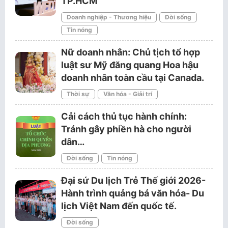
TP.HCM
Doanh nghiệp - Thương hiệu
Đời sống
Tin nóng
Nữ doanh nhân: Chủ tịch tổ hợp
luật sư Mỹ đăng quang Hoa hậu
doanh nhân toàn cầu tại Canada.
Thời sự
Văn hóa - Giải trí
Cải cách thủ tục hành chính:
Tránh gây phiền hà cho người
dân…
Đời sống
Tin nóng
Đại sứ Du lịch Trẻ Thế giới 2026-
Hành trình quảng bá văn hóa- Du
lịch Việt Nam đến quốc tế.
Đời sống