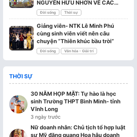
NGUYỄN HỮU NHƠN VỀ CÁC…
Đời sống
Thời sự
Giảng viên- NTK Lê Minh Phú
cùng sinh viên viết nên câu
chuyện “Thiên khúc bầu trời”
Đời sống
Văn hóa - Giải trí
THỜI SỰ
30 NĂM HỌP MẶT: Tự hào là học
sinh Trường THPT Bình Minh- tỉnh
Vĩnh Long
3 ngày trước
Nữ doanh nhân: Chủ tịch tổ hợp luật
sư Mỹ đăng quang Hoa hậu doanh