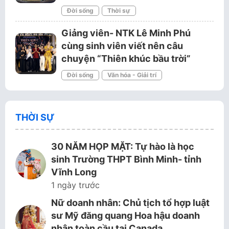
Đời sống
Thời sự
Giảng viên- NTK Lê Minh Phú
cùng sinh viên viết nên câu
chuyện “Thiên khúc bầu trời”
Đời sống
Văn hóa - Giải trí
THỜI SỰ
30 NĂM HỌP MẶT: Tự hào là học
sinh Trường THPT Bình Minh- tỉnh
Vĩnh Long
1 ngày trước
Nữ doanh nhân: Chủ tịch tổ hợp luật
sư Mỹ đăng quang Hoa hậu doanh
nhân toàn cầu tại Canada.