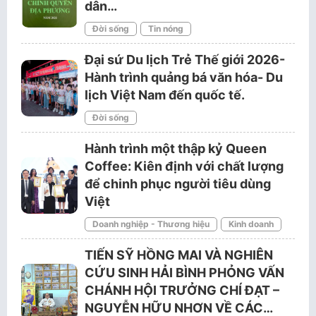
dân…
Đời sống
Tin nóng
Đại sứ Du lịch Trẻ Thế giới 2026-
Hành trình quảng bá văn hóa- Du
lịch Việt Nam đến quốc tế.
Đời sống
Hành trình một thập kỷ Queen
Coffee: Kiên định với chất lượng
để chinh phục người tiêu dùng
Việt
Doanh nghiệp - Thương hiệu
Kinh doanh
TIẾN SỸ HỒNG MAI VÀ NGHIÊN
CỨU SINH HẢI BÌNH PHỎNG VẤN
CHÁNH HỘI TRƯỞNG CHÍ ĐẠT –
NGUYỄN HỮU NHƠN VỀ CÁC…