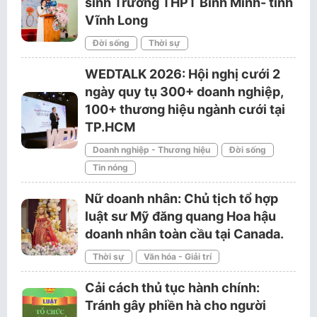
sinh Trường THPT Bình Minh- tỉnh
Vĩnh Long
Đời sống
Thời sự
WEDTALK 2026: Hội nghị cưới 2
ngày quy tụ 300+ doanh nghiệp,
100+ thương hiệu ngành cưới tại
TP.HCM
Doanh nghiệp - Thương hiệu
Đời sống
Tin nóng
Nữ doanh nhân: Chủ tịch tổ hợp
luật sư Mỹ đăng quang Hoa hậu
doanh nhân toàn cầu tại Canada.
Thời sự
Văn hóa - Giải trí
Cải cách thủ tục hành chính:
Tránh gây phiền hà cho người