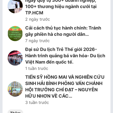
ngày quy tụ 300+ doanh nghiệp,
100+ thương hiệu ngành cưới tại
TP.HCM
2 ngày trước
Cải cách thủ tục hành chính: Tránh
gây phiền hà cho người dân…
7 ngày trước
Đại sứ Du lịch Trẻ Thế giới 2026-
Hành trình quảng bá văn hóa- Du lịch
Việt Nam đến quốc tế.
1 tuần trước
TIẾN SỸ HỒNG MAI VÀ NGHIÊN CỨU
SINH HẢI BÌNH PHỎNG VẤN CHÁNH
HỘI TRƯỞNG CHÍ ĐẠT – NGUYỄN
HỮU NHƠN VỀ CÁC…
3 tuần trước