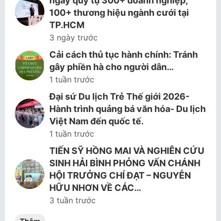
ngày quy tụ 300+ doanh nghiệp,
100+ thương hiệu ngành cưới tại
TP.HCM
3 ngày trước
Cải cách thủ tục hành chính: Tránh
gây phiền hà cho người dân…
1 tuần trước
Đại sứ Du lịch Trẻ Thế giới 2026-
Hành trình quảng bá văn hóa- Du lịch
Việt Nam đến quốc tế.
1 tuần trước
TIẾN SỸ HỒNG MAI VÀ NGHIÊN CỨU
SINH HẢI BÌNH PHỎNG VẤN CHÁNH
HỘI TRƯỞNG CHÍ ĐẠT – NGUYỄN
HỮU NHƠN VỀ CÁC…
3 tuần trước