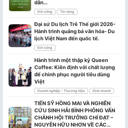
dân…
Đời sống
Tin nóng
Đại sứ Du lịch Trẻ Thế giới 2026-
Hành trình quảng bá văn hóa- Du
lịch Việt Nam đến quốc tế.
Đời sống
Hành trình một thập kỷ Queen
Coffee: Kiên định với chất lượng
để chinh phục người tiêu dùng
Việt
Doanh nghiệp - Thương hiệu
Kinh doanh
TIẾN SỸ HỒNG MAI VÀ NGHIÊN
CỨU SINH HẢI BÌNH PHỎNG VẤN
CHÁNH HỘI TRƯỞNG CHÍ ĐẠT –
NGUYỄN HỮU NHƠN VỀ CÁC…