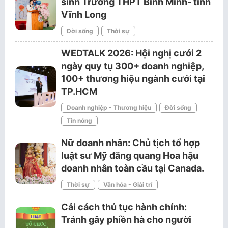
sinh Trường THPT Bình Minh- tỉnh
Vĩnh Long
Đời sống
Thời sự
WEDTALK 2026: Hội nghị cưới 2
ngày quy tụ 300+ doanh nghiệp,
100+ thương hiệu ngành cưới tại
TP.HCM
Doanh nghiệp - Thương hiệu
Đời sống
Tin nóng
Nữ doanh nhân: Chủ tịch tổ hợp
luật sư Mỹ đăng quang Hoa hậu
doanh nhân toàn cầu tại Canada.
Thời sự
Văn hóa - Giải trí
Cải cách thủ tục hành chính:
Tránh gây phiền hà cho người