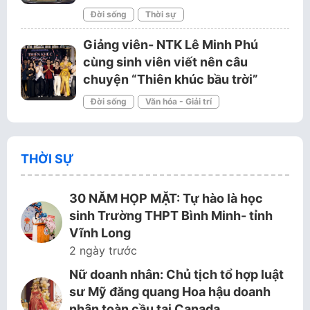
Đời sống
Thời sự
Giảng viên- NTK Lê Minh Phú
cùng sinh viên viết nên câu
chuyện “Thiên khúc bầu trời”
Đời sống
Văn hóa - Giải trí
THỜI SỰ
30 NĂM HỌP MẶT: Tự hào là học
sinh Trường THPT Bình Minh- tỉnh
Vĩnh Long
2 ngày trước
Nữ doanh nhân: Chủ tịch tổ hợp luật
sư Mỹ đăng quang Hoa hậu doanh
nhân toàn cầu tại Canada.