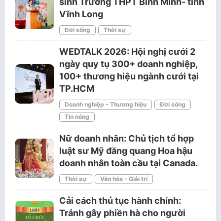
sinh Trường THPT Bình Minh- tỉnh
Vĩnh Long
Đời sống
Thời sự
WEDTALK 2026: Hội nghị cưới 2
ngày quy tụ 300+ doanh nghiệp,
100+ thương hiệu ngành cưới tại
TP.HCM
Doanh nghiệp - Thương hiệu
Đời sống
Tin nóng
Nữ doanh nhân: Chủ tịch tổ hợp
luật sư Mỹ đăng quang Hoa hậu
doanh nhân toàn cầu tại Canada.
Thời sự
Văn hóa - Giải trí
Cải cách thủ tục hành chính:
Tránh gây phiền hà cho người