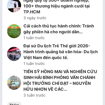
ngày quy tụ 300+ doanh nghiệp,
100+ thương hiệu ngành cưới tại
TP.HCM
3 ngày trước
Cải cách thủ tục hành chính: Tránh
gây phiền hà cho người dân…
1 tuần trước
Đại sứ Du lịch Trẻ Thế giới 2026-
Hành trình quảng bá văn hóa- Du lịch
Việt Nam đến quốc tế.
1 tuần trước
TIẾN SỸ HỒNG MAI VÀ NGHIÊN CỨU
SINH HẢI BÌNH PHỎNG VẤN CHÁNH
HỘI TRƯỞNG CHÍ ĐẠT – NGUYỄN
HỮU NHƠN VỀ CÁC…
3 tuần trước