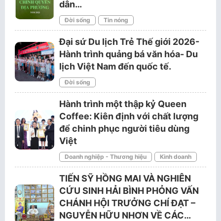
dân…
Đời sống
Tin nóng
Đại sứ Du lịch Trẻ Thế giới 2026-
Hành trình quảng bá văn hóa- Du
lịch Việt Nam đến quốc tế.
Đời sống
Hành trình một thập kỷ Queen
Coffee: Kiên định với chất lượng
để chinh phục người tiêu dùng
Việt
Doanh nghiệp - Thương hiệu
Kinh doanh
TIẾN SỸ HỒNG MAI VÀ NGHIÊN
CỨU SINH HẢI BÌNH PHỎNG VẤN
CHÁNH HỘI TRƯỞNG CHÍ ĐẠT –
NGUYỄN HỮU NHƠN VỀ CÁC…