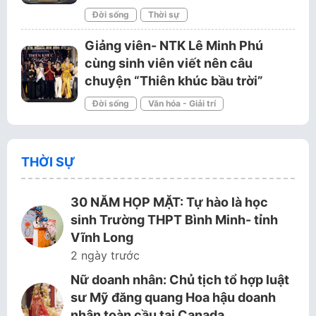
Đời sống
Thời sự
Giảng viên- NTK Lê Minh Phú
cùng sinh viên viết nên câu
chuyện “Thiên khúc bầu trời”
Đời sống
Văn hóa - Giải trí
THỜI SỰ
30 NĂM HỌP MẶT: Tự hào là học
sinh Trường THPT Bình Minh- tỉnh
Vĩnh Long
2 ngày trước
Nữ doanh nhân: Chủ tịch tổ hợp luật
sư Mỹ đăng quang Hoa hậu doanh
nhân toàn cầu tại Canada.