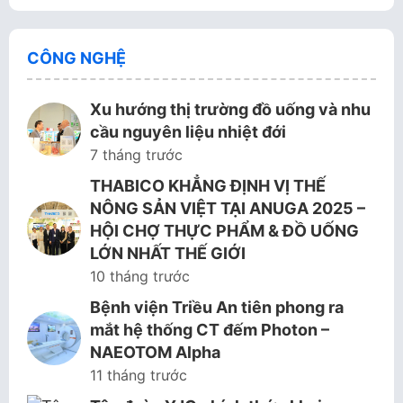
CÔNG NGHỆ
Xu hướng thị trường đồ uống và nhu
cầu nguyên liệu nhiệt đới
7 tháng trước
THABICO KHẲNG ĐỊNH VỊ THẾ
NÔNG SẢN VIỆT TẠI ANUGA 2025 –
HỘI CHỢ THỰC PHẨM & ĐỒ UỐNG
LỚN NHẤT THẾ GIỚI
10 tháng trước
Bệnh viện Triều An tiên phong ra
mắt hệ thống CT đếm Photon –
NAEOTOM Alpha
11 tháng trước