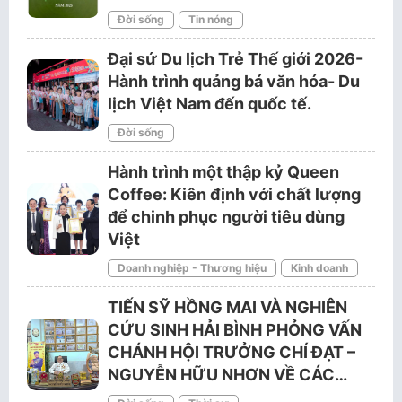
Đời sống
Tin nóng
Đại sứ Du lịch Trẻ Thế giới 2026-
Hành trình quảng bá văn hóa- Du
lịch Việt Nam đến quốc tế.
Đời sống
Hành trình một thập kỷ Queen
Coffee: Kiên định với chất lượng
để chinh phục người tiêu dùng
Việt
Doanh nghiệp - Thương hiệu
Kinh doanh
TIẾN SỸ HỒNG MAI VÀ NGHIÊN
CỨU SINH HẢI BÌNH PHỎNG VẤN
CHÁNH HỘI TRƯỞNG CHÍ ĐẠT –
NGUYỄN HỮU NHƠN VỀ CÁC…