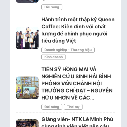
Đời sống
Hành trình một thập kỷ Queen
Coffee: Kiên định với chất
lượng để chinh phục người
tiêu dùng Việt
Doanh nghiệp - Thương hiệu
Kinh doanh
TIẾN SỸ HỒNG MAI VÀ
NGHIÊN CỨU SINH HẢI BÌNH
PHỎNG VẤN CHÁNH HỘI
TRƯỞNG CHÍ ĐẠT – NGUYỄN
HỮU NHƠN VỀ CÁC…
Đời sống
Thời sự
Giảng viên- NTK Lê Minh Phú
cùng sinh viên viết nên câu