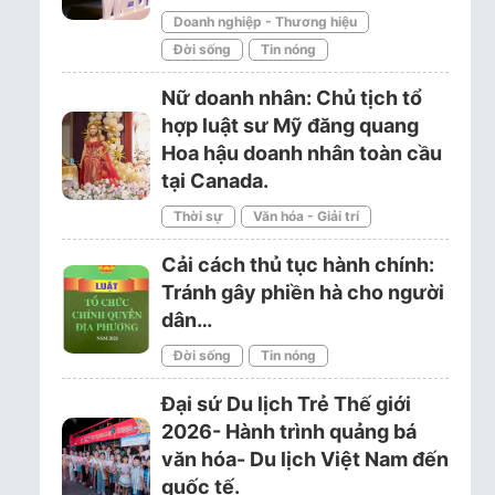
Doanh nghiệp - Thương hiệu
Đời sống
Tin nóng
Nữ doanh nhân: Chủ tịch tổ
hợp luật sư Mỹ đăng quang
Hoa hậu doanh nhân toàn cầu
tại Canada.
Thời sự
Văn hóa - Giải trí
Cải cách thủ tục hành chính:
Tránh gây phiền hà cho người
dân…
Đời sống
Tin nóng
Đại sứ Du lịch Trẻ Thế giới
2026- Hành trình quảng bá
văn hóa- Du lịch Việt Nam đến
quốc tế.