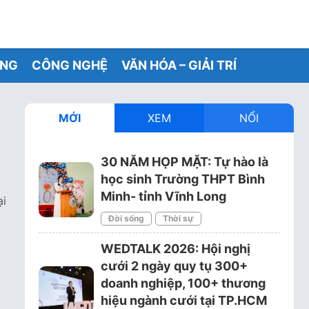
ỐNG
CÔNG NGHỆ
VĂN HÓA – GIẢI TRÍ
MỚI
XEM
NỔI
30 NĂM HỌP MẶT: Tự hào là
học sinh Trường THPT Bình
Minh- tỉnh Vĩnh Long
ại
Đời sống
Thời sự
WEDTALK 2026: Hội nghị
cưới 2 ngày quy tụ 300+
doanh nghiệp, 100+ thương
hiệu ngành cưới tại TP.HCM