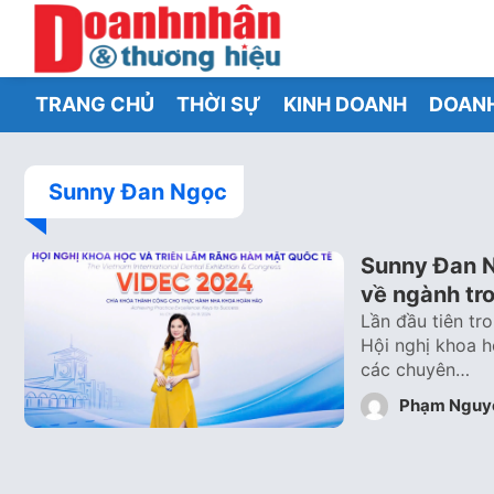
TRANG CHỦ
THỜI SỰ
KINH DOANH
DOAN
Sunny Đan Ngọc
Sunny Đan N
về ngành tr
Lần đầu tiên tro
Hội nghị khoa h
các chuyên…
Phạm Nguy