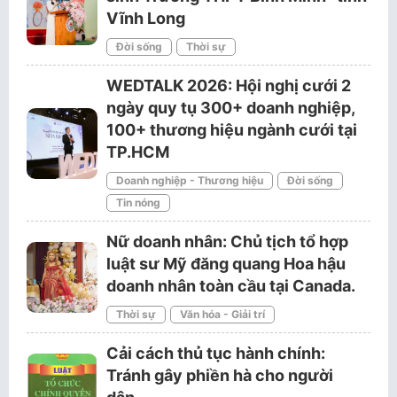
Vĩnh Long
Đời sống
Thời sự
WEDTALK 2026: Hội nghị cưới 2
ngày quy tụ 300+ doanh nghiệp,
100+ thương hiệu ngành cưới tại
TP.HCM
Doanh nghiệp - Thương hiệu
Đời sống
Tin nóng
Nữ doanh nhân: Chủ tịch tổ hợp
luật sư Mỹ đăng quang Hoa hậu
doanh nhân toàn cầu tại Canada.
Thời sự
Văn hóa - Giải trí
Cải cách thủ tục hành chính:
Tránh gây phiền hà cho người