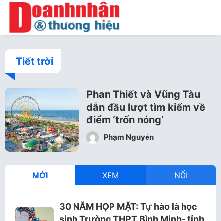
Tiết trời
Phan Thiết và Vũng Tàu
dẫn đầu lượt tìm kiếm về
điểm ‘trốn nóng’
Phạm Nguyễn
MỚI
XEM
NỔI
30 NĂM HỌP MẶT: Tự hào là học
sinh Trường THPT Bình Minh- tỉnh