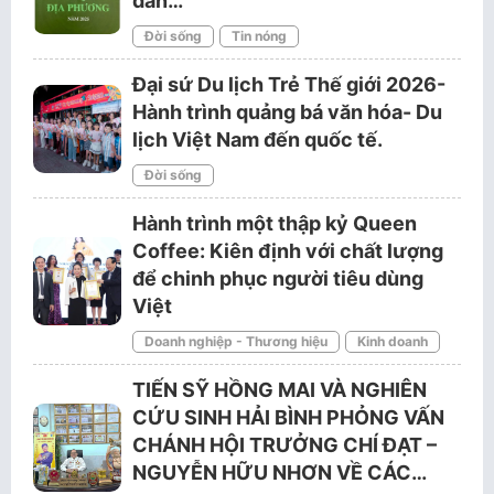
dân…
Đời sống
Tin nóng
Đại sứ Du lịch Trẻ Thế giới 2026-
Hành trình quảng bá văn hóa- Du
lịch Việt Nam đến quốc tế.
Đời sống
Hành trình một thập kỷ Queen
Coffee: Kiên định với chất lượng
để chinh phục người tiêu dùng
Việt
Doanh nghiệp - Thương hiệu
Kinh doanh
TIẾN SỸ HỒNG MAI VÀ NGHIÊN
CỨU SINH HẢI BÌNH PHỎNG VẤN
CHÁNH HỘI TRƯỞNG CHÍ ĐẠT –
NGUYỄN HỮU NHƠN VỀ CÁC…