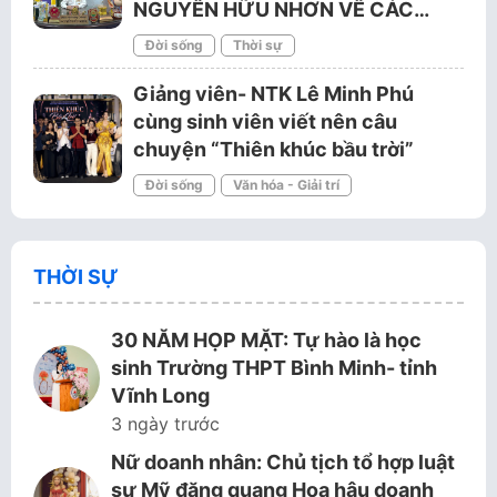
NGUYỄN HỮU NHƠN VỀ CÁC…
Đời sống
Thời sự
Giảng viên- NTK Lê Minh Phú
cùng sinh viên viết nên câu
chuyện “Thiên khúc bầu trời”
Đời sống
Văn hóa - Giải trí
THỜI SỰ
30 NĂM HỌP MẶT: Tự hào là học
sinh Trường THPT Bình Minh- tỉnh
Vĩnh Long
3 ngày trước
Nữ doanh nhân: Chủ tịch tổ hợp luật
sư Mỹ đăng quang Hoa hậu doanh