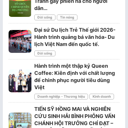
Tránh gây phiền hà cho người
dân…
Đời sống
Tin nóng
Đại sứ Du lịch Trẻ Thế giới 2026-
Hành trình quảng bá văn hóa- Du
lịch Việt Nam đến quốc tế.
Đời sống
Hành trình một thập kỷ Queen
Coffee: Kiên định với chất lượng
để chinh phục người tiêu dùng
Việt
Doanh nghiệp - Thương hiệu
Kinh doanh
TIẾN SỸ HỒNG MAI VÀ NGHIÊN
CỨU SINH HẢI BÌNH PHỎNG VẤN
CHÁNH HỘI TRƯỞNG CHÍ ĐẠT –