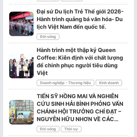
Đại sứ Du lịch Trẻ Thế giới 2026-
Hành trình quảng bá văn hóa- Du
lịch Việt Nam đến quốc tế.
Đời sống
Hành trình một thập kỷ Queen
Coffee: Kiên định với chất lượng
để chinh phục người tiêu dùng
Việt
Doanh nghiệp - Thương hiệu
Kinh doanh
TIẾN SỸ HỒNG MAI VÀ NGHIÊN
CỨU SINH HẢI BÌNH PHỎNG VẤN
CHÁNH HỘI TRƯỞNG CHÍ ĐẠT –
NGUYỄN HỮU NHƠN VỀ CÁC…
Đời sống
Thời sự