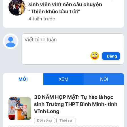
sinh viên viết nên câu chuyện
“Thiên khúc bầu trời”
4 tuần trước
Đăng
MỚI
XEM
NỔI
30 NĂM HỌP MẶT: Tự hào là học
sinh Trường THPT Bình Minh- tỉnh
Vĩnh Long
Đời sống
Thời sự