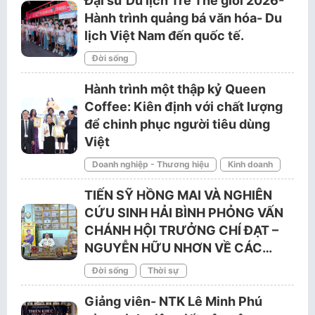
Đại sứ Du lịch Trẻ Thế giới 2026-
Hành trình quảng bá văn hóa- Du
lịch Việt Nam đến quốc tế.
Đời sống
Hành trình một thập kỷ Queen
Coffee: Kiên định với chất lượng
để chinh phục người tiêu dùng
Việt
Doanh nghiệp - Thương hiệu
Kinh doanh
TIẾN SỸ HỒNG MAI VÀ NGHIÊN
CỨU SINH HẢI BÌNH PHỎNG VẤN
CHÁNH HỘI TRƯỞNG CHÍ ĐẠT –
NGUYỄN HỮU NHƠN VỀ CÁC…
Đời sống
Thời sự
Giảng viên- NTK Lê Minh Phú