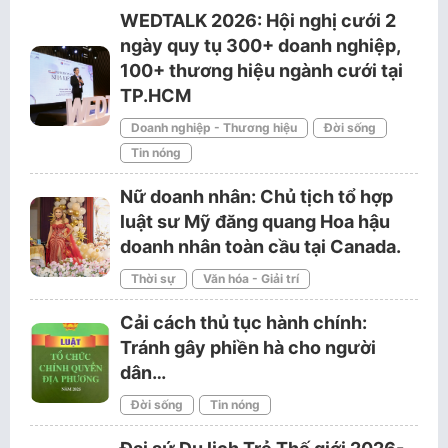
WEDTALK 2026: Hội nghị cưới 2
ngày quy tụ 300+ doanh nghiệp,
100+ thương hiệu ngành cưới tại
TP.HCM
Doanh nghiệp - Thương hiệu
Đời sống
Tin nóng
Nữ doanh nhân: Chủ tịch tổ hợp
luật sư Mỹ đăng quang Hoa hậu
doanh nhân toàn cầu tại Canada.
Thời sự
Văn hóa - Giải trí
Cải cách thủ tục hành chính:
Tránh gây phiền hà cho người
dân…
Đời sống
Tin nóng