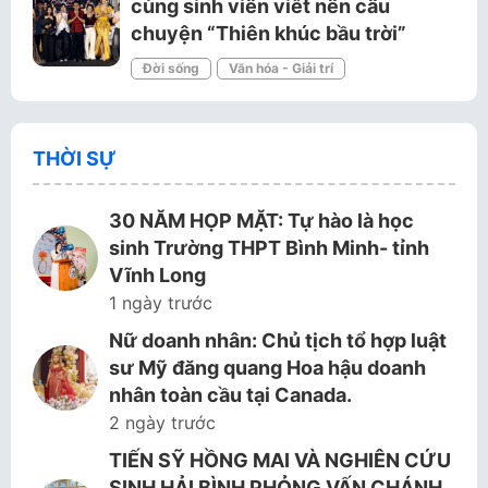
cùng sinh viên viết nên câu
chuyện “Thiên khúc bầu trời”
Đời sống
Văn hóa - Giải trí
THỜI SỰ
30 NĂM HỌP MẶT: Tự hào là học
sinh Trường THPT Bình Minh- tỉnh
Vĩnh Long
1 ngày trước
Nữ doanh nhân: Chủ tịch tổ hợp luật
sư Mỹ đăng quang Hoa hậu doanh
nhân toàn cầu tại Canada.
2 ngày trước
TIẾN SỸ HỒNG MAI VÀ NGHIÊN CỨU
SINH HẢI BÌNH PHỎNG VẤN CHÁNH