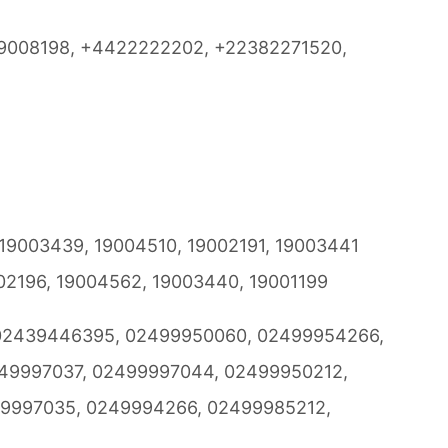
8919008198, +4422222202, +22382271520,
 19003439, 19004510, 19002191, 19003441
02196, 19004562, 19003440, 19001199
: 02439446395, 02499950060, 02499954266,
49997037, 02499997044, 02499950212,
9997035, 0249994266, 02499985212,