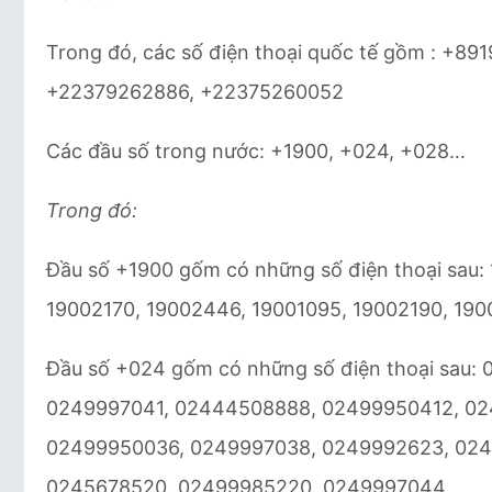
Trong đó, các số điện thoại quốc tế gồm : +
+22379262886, +22375260052
Các đầu số trong nước: +1900, +024, +028…
Trong đó:
Đầu số +1900 gốm có những số điện thoại sau:
19002170, 19002446, 19001095, 19002190, 190
Đầu số +024 gốm có những số điện thoại sau
0249997041, 02444508888, 02499950412, 02
02499950036, 0249997038, 0249992623, 024
0245678520, 02499985220, 0249997044