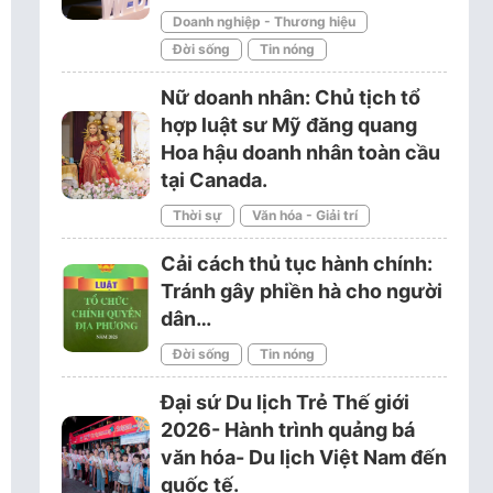
Doanh nghiệp - Thương hiệu
Đời sống
Tin nóng
Nữ doanh nhân: Chủ tịch tổ
hợp luật sư Mỹ đăng quang
Hoa hậu doanh nhân toàn cầu
tại Canada.
Thời sự
Văn hóa - Giải trí
Cải cách thủ tục hành chính:
Tránh gây phiền hà cho người
dân…
Đời sống
Tin nóng
Đại sứ Du lịch Trẻ Thế giới
2026- Hành trình quảng bá
văn hóa- Du lịch Việt Nam đến
quốc tế.