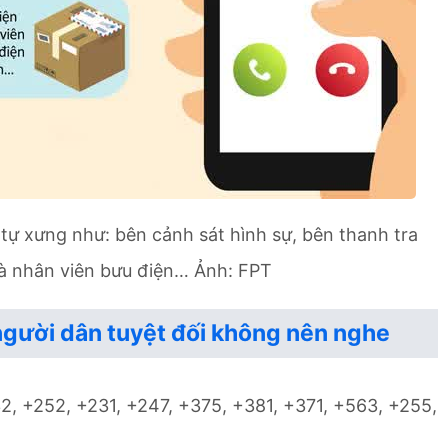
 tự xưng như: bên cảnh sát hình sự, bên thanh tra
là nhân viên bưu điện… Ảnh: FPT
người dân tuyệt đối không nên nghe
2, +252, +231, +247, +375, +381, +371, +563, +255,