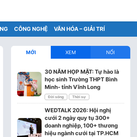
ỐNG
CÔNG NGHỆ
VĂN HÓA – GIẢI TRÍ
MỚI
XEM
NỔI
30 NĂM HỌP MẶT: Tự hào là
học sinh Trường THPT Bình
Minh- tỉnh Vĩnh Long
Đời sống
Thời sự
WEDTALK 2026: Hội nghị
cưới 2 ngày quy tụ 300+
doanh nghiệp, 100+ thương
hiệu ngành cưới tại TP.HCM