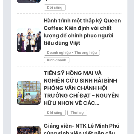
Đời sống
Hành trình một thập kỷ Queen
Coffee: Kiên định với chất
lượng để chinh phục người
tiêu dùng Việt
Doanh nghiệp - Thương hiệu
Kinh doanh
TIẾN SỸ HỒNG MAI VÀ
NGHIÊN CỨU SINH HẢI BÌNH
PHỎNG VẤN CHÁNH HỘI
TRƯỞNG CHÍ ĐẠT – NGUYỄN
HỮU NHƠN VỀ CÁC…
Đời sống
Thời sự
Giảng viên- NTK Lê Minh Phú
cùng sinh viên viết nên câu