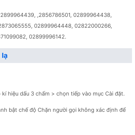
: 02899964439, ,2856786501, 02899964438,
2873065555, 02899964448, 02822000266,
871099082, 02899996142.
 lạ
kí hiệu dấu 3 chấm > chọn tiếp vào mục Cài đặt.
ành bật chế độ Chặn người gọi không xác định để