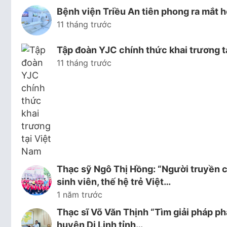
Bệnh viện Triều An tiên phong ra mắ
11 tháng trước
Tập đoàn YJC chính thức khai trương t
11 tháng trước
Thạc sỹ Ngô Thị Hồng: “Người truyền c
sinh viên, thế hệ trẻ Việt…
1 năm trước
Thạc sĩ Võ Văn Thịnh “Tìm giải pháp ph
huyện Di Linh tỉnh…