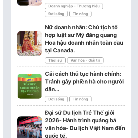
Doanh nghiệp - Thương hiệu
Đời sống
Tin nóng
Nữ doanh nhân: Chủ tịch tổ
hợp luật sư Mỹ đăng quang
Hoa hậu doanh nhân toàn cầu
tại Canada.
Thời sự
Văn hóa - Giải trí
Cải cách thủ tục hành chính:
Tránh gây phiền hà cho người
dân…
Đời sống
Tin nóng
Đại sứ Du lịch Trẻ Thế giới
2026- Hành trình quảng bá
văn hóa- Du lịch Việt Nam đến
quốc tế.