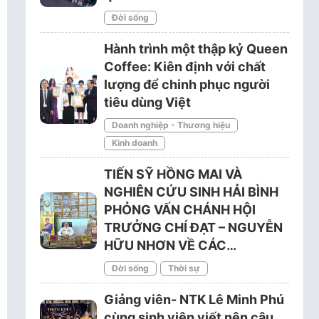
Đời sống
Hành trình một thập kỷ Queen
Coffee: Kiên định với chất
lượng để chinh phục người
tiêu dùng Việt
Doanh nghiệp - Thương hiệu
Kinh doanh
TIẾN SỸ HỒNG MAI VÀ
NGHIÊN CỨU SINH HẢI BÌNH
PHỎNG VẤN CHÁNH HỘI
TRƯỞNG CHÍ ĐẠT – NGUYỄN
HỮU NHƠN VỀ CÁC…
Đời sống
Thời sự
Giảng viên- NTK Lê Minh Phú
cùng sinh viên viết nên câu