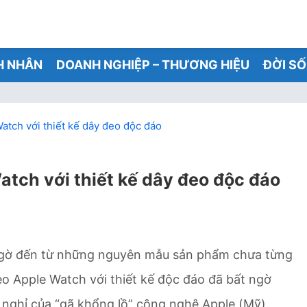
H NHÂN
DOANH NGHIỆP – THƯƠNG HIỆU
ĐỜI S
tch với thiết kế dây đeo độc đáo
tch với thiết kế dây đeo độc đáo
 ngờ đến từ những nguyên mẫu sản phẩm chưa từng
 Apple Watch với thiết kế độc đáo đã bất ngờ
 nghỉ của “gã khổng lồ” công nghệ Apple (Mỹ).