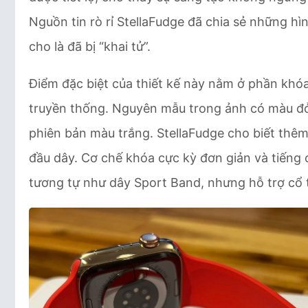
Nguồn tin rò rỉ StellaFudge đã chia sẻ những 
cho là đã bị “khai tử”.
Điểm đặc biệt của thiết kế này nằm ở phần khóa
truyền thống. Nguyên mẫu trong ảnh có màu đỏ
phiên bản màu trắng. StellaFudge cho biết thê
đầu dây. Cơ chế khóa cực kỳ đơn giản và tiếng cl
tương tự như dây Sport Band, nhưng hỗ trợ cổ t