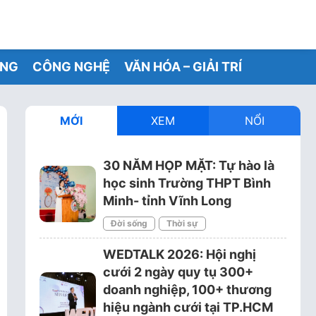
ỐNG
CÔNG NGHỆ
VĂN HÓA – GIẢI TRÍ
MỚI
XEM
NỔI
30 NĂM HỌP MẶT: Tự hào là
học sinh Trường THPT Bình
Minh- tỉnh Vĩnh Long
Đời sống
Thời sự
WEDTALK 2026: Hội nghị
cưới 2 ngày quy tụ 300+
doanh nghiệp, 100+ thương
hiệu ngành cưới tại TP.HCM