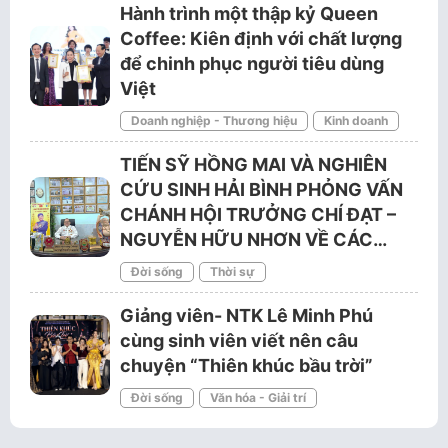
Hành trình một thập kỷ Queen
Coffee: Kiên định với chất lượng
để chinh phục người tiêu dùng
Việt
Doanh nghiệp - Thương hiệu
Kinh doanh
TIẾN SỸ HỒNG MAI VÀ NGHIÊN
CỨU SINH HẢI BÌNH PHỎNG VẤN
CHÁNH HỘI TRƯỞNG CHÍ ĐẠT –
NGUYỄN HỮU NHƠN VỀ CÁC…
Đời sống
Thời sự
Giảng viên- NTK Lê Minh Phú
cùng sinh viên viết nên câu
chuyện “Thiên khúc bầu trời”
Đời sống
Văn hóa - Giải trí