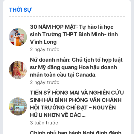
THỜI SỰ
30 NĂM HỌP MẶT: Tự hào là học
sinh Trường THPT Bình Minh- tỉnh
Vĩnh Long
2 ngày trước
Nữ doanh nhân: Chủ tịch tổ hợp luật
sư Mỹ đăng quang Hoa hậu doanh
nhân toàn cầu tại Canada.
2 ngày trước
TIẾN SỸ HỒNG MAI VÀ NGHIÊN CỨU
SINH HẢI BÌNH PHỎNG VẤN CHÁNH
HỘI TRƯỞNG CHÍ ĐẠT – NGUYỄN
HỮU NHƠN VỀ CÁC…
3 tuần trước
Chính phủ ban hành Nghị định đánh