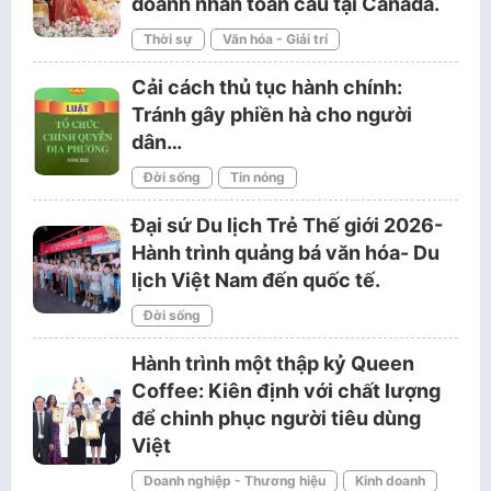
doanh nhân toàn cầu tại Canada.
Thời sự
Văn hóa - Giải trí
Cải cách thủ tục hành chính:
Tránh gây phiền hà cho người
dân…
Đời sống
Tin nóng
Đại sứ Du lịch Trẻ Thế giới 2026-
Hành trình quảng bá văn hóa- Du
lịch Việt Nam đến quốc tế.
Đời sống
Hành trình một thập kỷ Queen
Coffee: Kiên định với chất lượng
để chinh phục người tiêu dùng
Việt
Doanh nghiệp - Thương hiệu
Kinh doanh