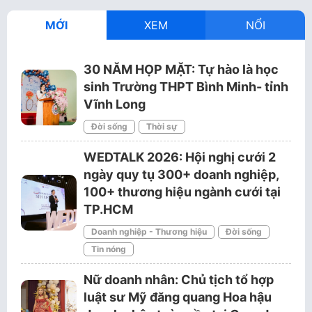
MỚI
XEM
NỔI
30 NĂM HỌP MẶT: Tự hào là học
sinh Trường THPT Bình Minh- tỉnh
Vĩnh Long
Đời sống
Thời sự
WEDTALK 2026: Hội nghị cưới 2
ngày quy tụ 300+ doanh nghiệp,
100+ thương hiệu ngành cưới tại
TP.HCM
Doanh nghiệp - Thương hiệu
Đời sống
Tin nóng
Nữ doanh nhân: Chủ tịch tổ hợp
luật sư Mỹ đăng quang Hoa hậu