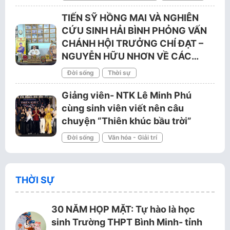
TIẾN SỸ HỒNG MAI VÀ NGHIÊN
CỨU SINH HẢI BÌNH PHỎNG VẤN
CHÁNH HỘI TRƯỞNG CHÍ ĐẠT –
NGUYỄN HỮU NHƠN VỀ CÁC…
Đời sống
Thời sự
Giảng viên- NTK Lê Minh Phú
cùng sinh viên viết nên câu
chuyện “Thiên khúc bầu trời”
Đời sống
Văn hóa - Giải trí
THỜI SỰ
30 NĂM HỌP MẶT: Tự hào là học
sinh Trường THPT Bình Minh- tỉnh