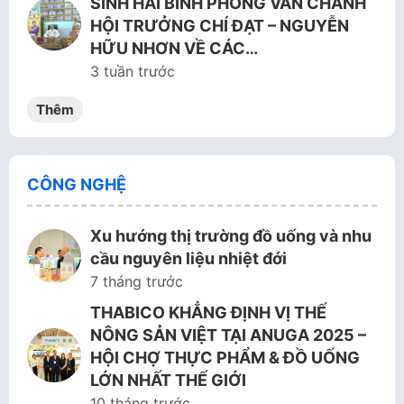
SINH HẢI BÌNH PHỎNG VẤN CHÁNH
HỘI TRƯỞNG CHÍ ĐẠT – NGUYỄN
HỮU NHƠN VỀ CÁC…
3 tuần trước
Thêm
CÔNG NGHỆ
Xu hướng thị trường đồ uống và nhu
cầu nguyên liệu nhiệt đới
7 tháng trước
THABICO KHẲNG ĐỊNH VỊ THẾ
NÔNG SẢN VIỆT TẠI ANUGA 2025 –
HỘI CHỢ THỰC PHẨM & ĐỒ UỐNG
LỚN NHẤT THẾ GIỚI
10 tháng trước