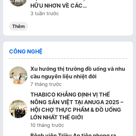
HỮU NHƠN VỀ CÁC…
3 tuần trước
Thêm
CÔNG NGHỆ
Xu hướng thị trường đồ uống và nhu
cầu nguyên liệu nhiệt đới
7 tháng trước
THABICO KHẲNG ĐỊNH VỊ THẾ
NÔNG SẢN VIỆT TẠI ANUGA 2025 –
HỘI CHỢ THỰC PHẨM & ĐỒ UỐNG
LỚN NHẤT THẾ GIỚI
10 tháng trước
Bệnh viện Triều An tiên phong ra