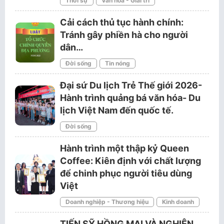
Thời sự
Văn hóa - Giải trí
Cải cách thủ tục hành chính:
Tránh gây phiền hà cho người
dân…
Đời sống
Tin nóng
Đại sứ Du lịch Trẻ Thế giới 2026-
Hành trình quảng bá văn hóa- Du
lịch Việt Nam đến quốc tế.
Đời sống
Hành trình một thập kỷ Queen
Coffee: Kiên định với chất lượng
để chinh phục người tiêu dùng
Việt
Doanh nghiệp - Thương hiệu
Kinh doanh
TIẾN SỸ HỒNG MAI VÀ NGHIÊN