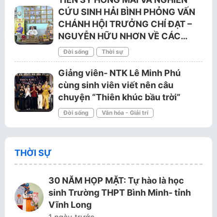
CỨU SINH HẢI BÌNH PHỎNG VẤN
CHÁNH HỘI TRƯỞNG CHÍ ĐẠT –
NGUYỄN HỮU NHƠN VỀ CÁC…
Đời sống
Thời sự
Giảng viên- NTK Lê Minh Phú
cùng sinh viên viết nên câu
chuyện “Thiên khúc bầu trời”
Đời sống
Văn hóa - Giải trí
THỜI SỰ
30 NĂM HỌP MẶT: Tự hào là học
sinh Trường THPT Bình Minh- tỉnh
Vĩnh Long