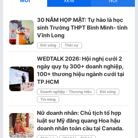
MỚI
XEM
NỔI
30 NĂM HỌP MẶT: Tự hào là học
sinh Trường THPT Bình Minh- tỉnh
Vĩnh Long
Đời sống
Thời sự
WEDTALK 2026: Hội nghị cưới 2
ngày quy tụ 300+ doanh nghiệp,
100+ thương hiệu ngành cưới tại
TP.HCM
Doanh nghiệp - Thương hiệu
Đời sống
Tin nóng
Nữ doanh nhân: Chủ tịch tổ hợp
luật sư Mỹ đăng quang Hoa hậu
doanh nhân toàn cầu tại Canada.