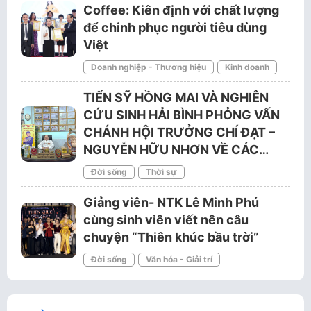
Coffee: Kiên định với chất lượng
để chinh phục người tiêu dùng
Việt
Doanh nghiệp - Thương hiệu
Kinh doanh
TIẾN SỸ HỒNG MAI VÀ NGHIÊN
CỨU SINH HẢI BÌNH PHỎNG VẤN
CHÁNH HỘI TRƯỞNG CHÍ ĐẠT –
NGUYỄN HỮU NHƠN VỀ CÁC…
Đời sống
Thời sự
Giảng viên- NTK Lê Minh Phú
cùng sinh viên viết nên câu
chuyện “Thiên khúc bầu trời”
Đời sống
Văn hóa - Giải trí