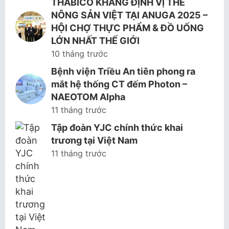
THABICO KHẲNG ĐỊNH VỊ THẾ
NÔNG SẢN VIỆT TẠI ANUGA 2025 –
HỘI CHỢ THỰC PHẨM & ĐỒ UỐNG
LỚN NHẤT THẾ GIỚI
10 tháng trước
Bệnh viện Triều An tiên phong ra
mắt hệ thống CT đếm Photon –
NAEOTOM Alpha
11 tháng trước
Tập đoàn YJC chính thức khai
trương tại Việt Nam
11 tháng trước