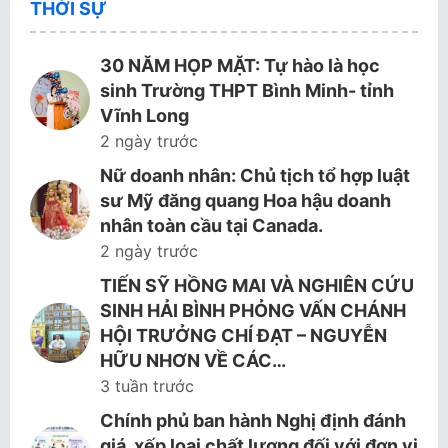
THỜI SỰ
30 NĂM HỌP MẶT: Tự hào là học
sinh Trường THPT Bình Minh- tỉnh
Vĩnh Long
2 ngày trước
Nữ doanh nhân: Chủ tịch tổ hợp luật
sư Mỹ đăng quang Hoa hậu doanh
nhân toàn cầu tại Canada.
2 ngày trước
TIẾN SỸ HỒNG MAI VÀ NGHIÊN CỨU
SINH HẢI BÌNH PHỎNG VẤN CHÁNH
HỘI TRƯỞNG CHÍ ĐẠT – NGUYỄN
HỮU NHƠN VỀ CÁC…
3 tuần trước
Chính phủ ban hành Nghị định đánh
giá, xếp loại chất lượng đối với đơn vị