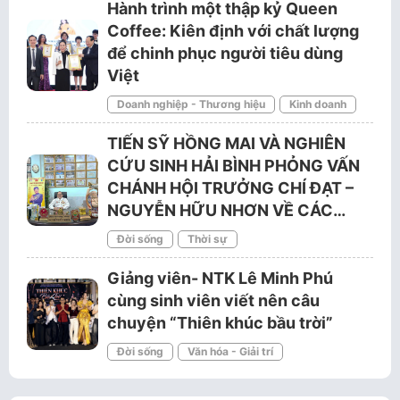
Hành trình một thập kỷ Queen
Coffee: Kiên định với chất lượng
để chinh phục người tiêu dùng
Việt
Doanh nghiệp - Thương hiệu
Kinh doanh
TIẾN SỸ HỒNG MAI VÀ NGHIÊN
CỨU SINH HẢI BÌNH PHỎNG VẤN
CHÁNH HỘI TRƯỞNG CHÍ ĐẠT –
NGUYỄN HỮU NHƠN VỀ CÁC…
Đời sống
Thời sự
Giảng viên- NTK Lê Minh Phú
cùng sinh viên viết nên câu
chuyện “Thiên khúc bầu trời”
Đời sống
Văn hóa - Giải trí