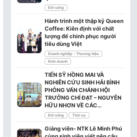
Đời sống
Hành trình một thập kỷ Queen
Coffee: Kiên định với chất
lượng để chinh phục người
tiêu dùng Việt
Doanh nghiệp - Thương hiệu
Kinh doanh
TIẾN SỸ HỒNG MAI VÀ
NGHIÊN CỨU SINH HẢI BÌNH
PHỎNG VẤN CHÁNH HỘI
TRƯỞNG CHÍ ĐẠT – NGUYỄN
HỮU NHƠN VỀ CÁC…
Đời sống
Thời sự
Giảng viên- NTK Lê Minh Phú
cùng sinh viên viết nên câu