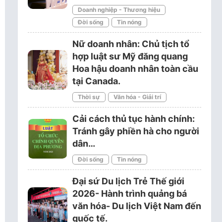
Doanh nghiệp - Thương hiệu
Đời sống
Tin nóng
Nữ doanh nhân: Chủ tịch tổ
hợp luật sư Mỹ đăng quang
Hoa hậu doanh nhân toàn cầu
tại Canada.
Thời sự
Văn hóa - Giải trí
Cải cách thủ tục hành chính:
Tránh gây phiền hà cho người
dân…
Đời sống
Tin nóng
Đại sứ Du lịch Trẻ Thế giới
2026- Hành trình quảng bá
văn hóa- Du lịch Việt Nam đến
quốc tế.