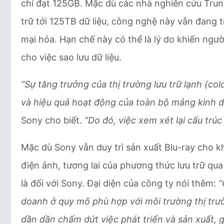
chỉ đạt 125GB. Mặc dù các nhà nghiên cứu Trun
trữ tới 125TB dữ liệu, công nghệ này vẫn đang 
mại hóa. Hạn chế này có thể là lý do khiến ngườ
cho việc sao lưu dữ liệu.
“Sự tăng trưởng của thị trường lưu trữ lạnh (co
và hiệu quả hoạt động của toàn bộ mảng kinh do
Sony cho biết.
“Do đó, việc xem xét lại cấu trúc
Mặc dù Sony vẫn duy trì sản xuất Blu-ray cho
điện ảnh, tương lai của phương thức lưu trữ qu
là đối với Sony. Đại diện của công ty nói thêm:
“
doanh ở quy mô phù hợp với môi trường thị trườn
dần dần chấm dứt việc phát triển và sản xuất,