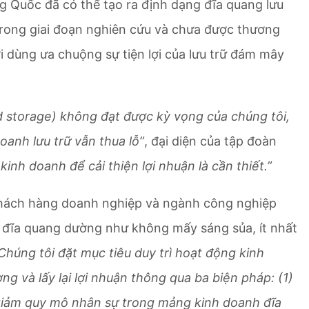
g Quốc đã có thể tạo ra định dạng đĩa quang lưu
trong giai đoạn nghiên cứu và chưa được thương
i dùng ưa chuộng sự tiện lợi của lưu trữ đám mây
ld storage) không đạt được kỳ vọng của chúng tôi,
anh lưu trữ vẫn thua lỗ”
, đại diện của tập đoàn
 kinh doanh để cải thiện lợi nhuận là cần thiết.”
 khách hàng doanh nghiệp và ngành công nghiệp
a đĩa quang dường như không mấy sáng sủa, ít nhất
Chúng tôi đặt mục tiêu duy trì hoạt động kinh
g và lấy lại lợi nhuận thông qua ba biện pháp: (1)
 giảm quy mô nhân sự trong mảng kinh doanh đĩa