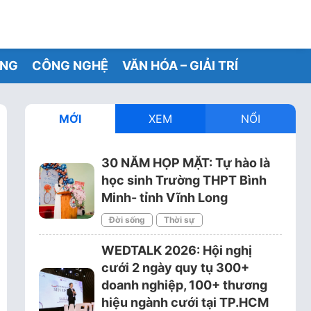
ỐNG
CÔNG NGHỆ
VĂN HÓA – GIẢI TRÍ
MỚI
XEM
NỔI
yStation, xem phim Blu-ray có cần lo lắng?
30 NĂM HỌP MẶT: Tự hào là
học sinh Trường THPT Bình
Minh- tỉnh Vĩnh Long
Đời sống
Thời sự
WEDTALK 2026: Hội nghị
cưới 2 ngày quy tụ 300+
doanh nghiệp, 100+ thương
hiệu ngành cưới tại TP.HCM