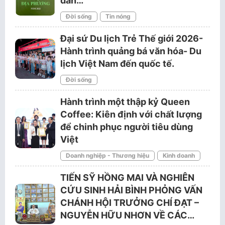
dân…
Đời sống
Tin nóng
Đại sứ Du lịch Trẻ Thế giới 2026-
Hành trình quảng bá văn hóa- Du
lịch Việt Nam đến quốc tế.
Đời sống
Hành trình một thập kỷ Queen
Coffee: Kiên định với chất lượng
để chinh phục người tiêu dùng
Việt
Doanh nghiệp - Thương hiệu
Kinh doanh
TIẾN SỸ HỒNG MAI VÀ NGHIÊN
CỨU SINH HẢI BÌNH PHỎNG VẤN
CHÁNH HỘI TRƯỞNG CHÍ ĐẠT –
NGUYỄN HỮU NHƠN VỀ CÁC…