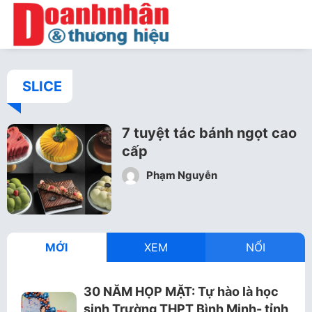
SLICE
7 tuyệt tác bánh ngọt cao
cấp
Phạm Nguyễn
MỚI
XEM
NỔI
30 NĂM HỌP MẶT: Tự hào là học
sinh Trường THPT Bình Minh- tỉnh