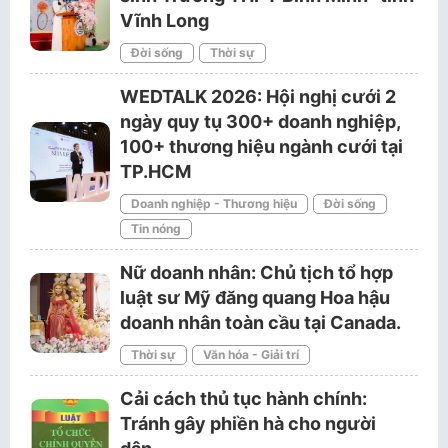
Vĩnh Long
Đời sống
Thời sự
WEDTALK 2026: Hội nghị cưới 2
ngày quy tụ 300+ doanh nghiệp,
100+ thương hiệu ngành cưới tại
TP.HCM
Doanh nghiệp - Thương hiệu
Đời sống
Tin nóng
Nữ doanh nhân: Chủ tịch tổ hợp
luật sư Mỹ đăng quang Hoa hậu
doanh nhân toàn cầu tại Canada.
Thời sự
Văn hóa - Giải trí
Cải cách thủ tục hành chính:
Tránh gây phiền hà cho người