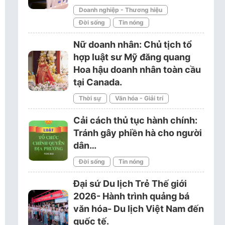
Doanh nghiệp - Thương hiệu
Đời sống
Tin nóng
Nữ doanh nhân: Chủ tịch tổ
hợp luật sư Mỹ đăng quang
Hoa hậu doanh nhân toàn cầu
tại Canada.
Thời sự
Văn hóa - Giải trí
Cải cách thủ tục hành chính:
Tránh gây phiền hà cho người
dân…
Đời sống
Tin nóng
Đại sứ Du lịch Trẻ Thế giới
2026- Hành trình quảng bá
văn hóa- Du lịch Việt Nam đến
quốc tế.