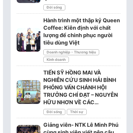
Đời sống
Hành trình một thập kỷ Queen
Coffee: Kiên định với chất
lượng để chinh phục người
tiêu dùng Việt
Doanh nghiệp - Thương hiệu
Kinh doanh
TIẾN SỸ HỒNG MAI VÀ
NGHIÊN CỨU SINH HẢI BÌNH
PHỎNG VẤN CHÁNH HỘI
TRƯỞNG CHÍ ĐẠT – NGUYỄN
HỮU NHƠN VỀ CÁC…
Đời sống
Thời sự
Giảng viên- NTK Lê Minh Phú
cùng sinh viên viết nên câu