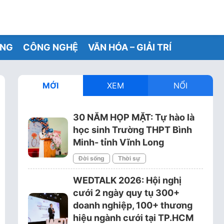
ỐNG
CÔNG NGHỆ
VĂN HÓA – GIẢI TRÍ
MỚI
XEM
NỔI
30 NĂM HỌP MẶT: Tự hào là
học sinh Trường THPT Bình
Minh- tỉnh Vĩnh Long
Đời sống
Thời sự
WEDTALK 2026: Hội nghị
cưới 2 ngày quy tụ 300+
doanh nghiệp, 100+ thương
hiệu ngành cưới tại TP.HCM