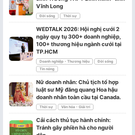
Vĩnh Long
Đời sống
Thời sự
WEDTALK 2026: Hội nghị cưới 2
ngày quy tụ 300+ doanh nghiệp,
100+ thương hiệu ngành cưới tại
TP.HCM
Doanh nghiệp - Thương hiệu
Đời sống
Tin nóng
Nữ doanh nhân: Chủ tịch tổ hợp
luật sư Mỹ đăng quang Hoa hậu
doanh nhân toàn cầu tại Canada.
Thời sự
Văn hóa - Giải trí
Cải cách thủ tục hành chính:
Tránh gây phiền hà cho người