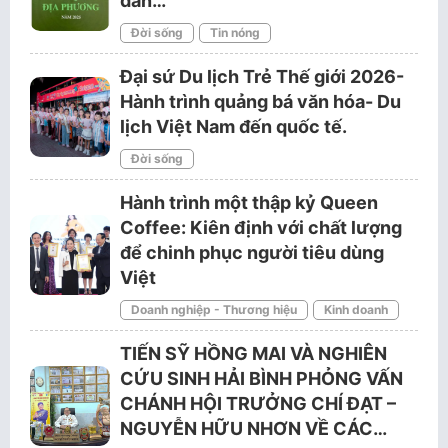
dân…
Đời sống
Tin nóng
Đại sứ Du lịch Trẻ Thế giới 2026-
Hành trình quảng bá văn hóa- Du
lịch Việt Nam đến quốc tế.
Đời sống
Hành trình một thập kỷ Queen
Coffee: Kiên định với chất lượng
để chinh phục người tiêu dùng
Việt
Doanh nghiệp - Thương hiệu
Kinh doanh
TIẾN SỸ HỒNG MAI VÀ NGHIÊN
CỨU SINH HẢI BÌNH PHỎNG VẤN
CHÁNH HỘI TRƯỞNG CHÍ ĐẠT –
NGUYỄN HỮU NHƠN VỀ CÁC…