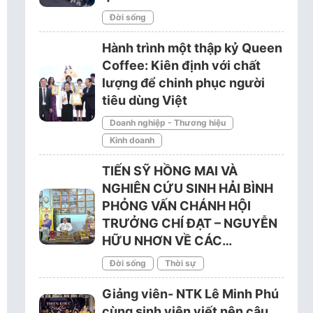
Đời sống
Hành trình một thập kỷ Queen
Coffee: Kiên định với chất
lượng để chinh phục người
tiêu dùng Việt
Doanh nghiệp - Thương hiệu
Kinh doanh
TIẾN SỸ HỒNG MAI VÀ
NGHIÊN CỨU SINH HẢI BÌNH
PHỎNG VẤN CHÁNH HỘI
TRƯỞNG CHÍ ĐẠT – NGUYỄN
HỮU NHƠN VỀ CÁC…
Đời sống
Thời sự
Giảng viên- NTK Lê Minh Phú
cùng sinh viên viết nên câu