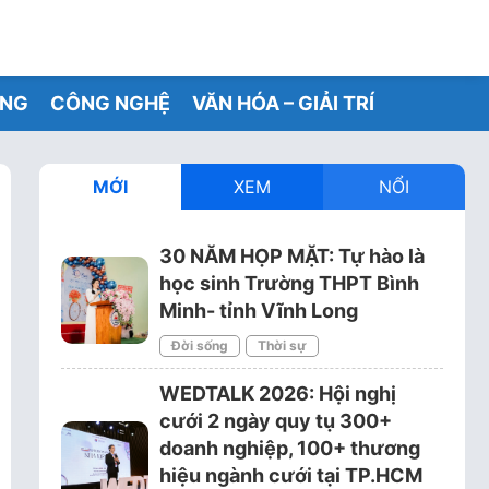
ỐNG
CÔNG NGHỆ
VĂN HÓA – GIẢI TRÍ
MỚI
XEM
NỔI
e Express
30 NĂM HỌP MẶT: Tự hào là
học sinh Trường THPT Bình
Minh- tỉnh Vĩnh Long
Đời sống
Thời sự
WEDTALK 2026: Hội nghị
cưới 2 ngày quy tụ 300+
doanh nghiệp, 100+ thương
hiệu ngành cưới tại TP.HCM