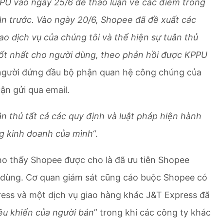
PU vào ngày 25/6 để thảo luận về các điểm trong
n trước. Vào ngày 20/6, Shopee đã đề xuất các
ao dịch vụ của chúng tôi và thể hiện sự tuân thủ
 tốt nhất cho người dùng, theo phản hồi được KPPU
 người đứng đầu bộ phận quan hệ công chúng của
ận gửi qua email.
n thủ tất cả các quy định và luật pháp hiện hành
ng kinh doanh của mình
“.
cho thấy Shopee được cho là đã ưu tiên Shopee
u dùng. Cơ quan giám sát cũng cáo buộc Shopee có
press và một dịch vụ giao hàng khác J&T Express đã
ều khiển của người bán
” trong khi các công ty khác