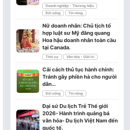
Doanh nghiệp - Thương hiệu
Đời sống
Tin nóng
Nữ doanh nhân: Chủ tịch tổ
hợp luật sư Mỹ đăng quang
Hoa hậu doanh nhân toàn cầu
tại Canada.
Thời sự
Văn hóa - Giải trí
Cải cách thủ tục hành chính:
Tránh gây phiền hà cho người
dân…
Đời sống
Tin nóng
Đại sứ Du lịch Trẻ Thế giới
2026- Hành trình quảng bá
văn hóa- Du lịch Việt Nam đến
quốc tế.