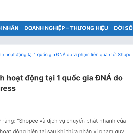
H NHÂN
DOANH NGHIỆP – THƯƠNG HIỆU
ĐỜI S
h hoạt động tại 1 quốc gia ĐNÁ do vi phạm liên quan tới Shope
h hoạt động tại 1 quốc gia ĐNÁ do
press
ư rằng: “Shopee và dịch vụ chuyển phát nhanh của
hoạt động hiện tại sau khi thừa nhận vi phạm quy