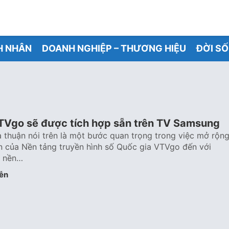
H NHÂN
DOANH NGHIỆP – THƯƠNG HIỆU
ĐỜI S
Vgo sẽ được tích hợp sẵn trên TV Samsung
a thuận nói trên là một bước quan trọng trong việc mở rộn
n của Nền tảng truyền hình số Quốc gia VTVgo đến với
n nền…
ễn