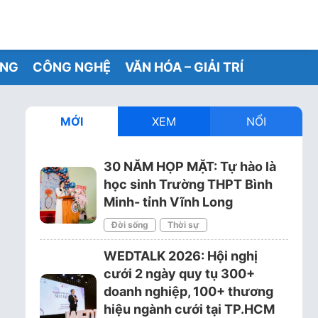
ỐNG
CÔNG NGHỆ
VĂN HÓA – GIẢI TRÍ
MỚI
XEM
NỔI
30 NĂM HỌP MẶT: Tự hào là
học sinh Trường THPT Bình
g
Minh- tỉnh Vĩnh Long
Đời sống
Thời sự
WEDTALK 2026: Hội nghị
cưới 2 ngày quy tụ 300+
doanh nghiệp, 100+ thương
hiệu ngành cưới tại TP.HCM