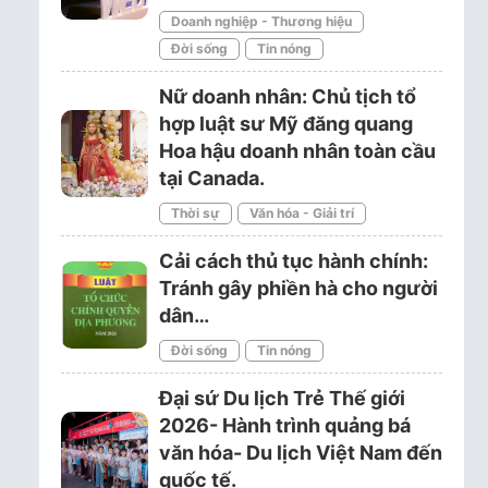
Doanh nghiệp - Thương hiệu
Đời sống
Tin nóng
Nữ doanh nhân: Chủ tịch tổ
hợp luật sư Mỹ đăng quang
Hoa hậu doanh nhân toàn cầu
tại Canada.
Thời sự
Văn hóa - Giải trí
Cải cách thủ tục hành chính:
Tránh gây phiền hà cho người
dân…
Đời sống
Tin nóng
Đại sứ Du lịch Trẻ Thế giới
2026- Hành trình quảng bá
văn hóa- Du lịch Việt Nam đến
quốc tế.