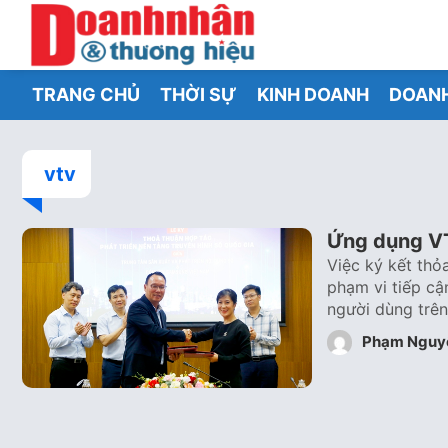
TRANG CHỦ
THỜI SỰ
KINH DOANH
DOAN
vtv
Ứng dụng VT
Việc ký kết thỏ
phạm vi tiếp cậ
người dùng trê
Phạm Nguy