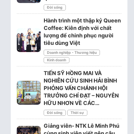
Đời sống
Hành trình một thập kỷ Queen
Coffee: Kiên định với chất
lượng để chinh phục người
tiêu dùng Việt
Doanh nghiệp - Thương hiệu
Kinh doanh
TIẾN SỸ HỒNG MAI VÀ
NGHIÊN CỨU SINH HẢI BÌNH
PHỎNG VẤN CHÁNH HỘI
TRƯỞNG CHÍ ĐẠT – NGUYỄN
HỮU NHƠN VỀ CÁC…
Đời sống
Thời sự
Giảng viên- NTK Lê Minh Phú
cùng sinh viên viết nên câu