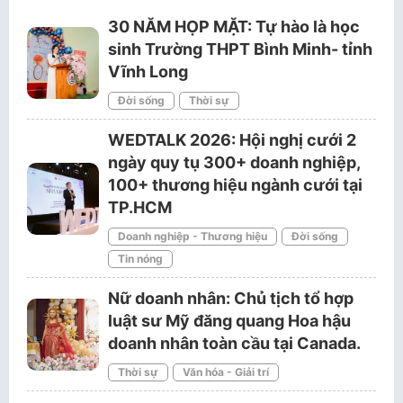
30 NĂM HỌP MẶT: Tự hào là học
sinh Trường THPT Bình Minh- tỉnh
Vĩnh Long
Đời sống
Thời sự
WEDTALK 2026: Hội nghị cưới 2
ngày quy tụ 300+ doanh nghiệp,
100+ thương hiệu ngành cưới tại
TP.HCM
Doanh nghiệp - Thương hiệu
Đời sống
Tin nóng
Nữ doanh nhân: Chủ tịch tổ hợp
luật sư Mỹ đăng quang Hoa hậu
doanh nhân toàn cầu tại Canada.
Thời sự
Văn hóa - Giải trí