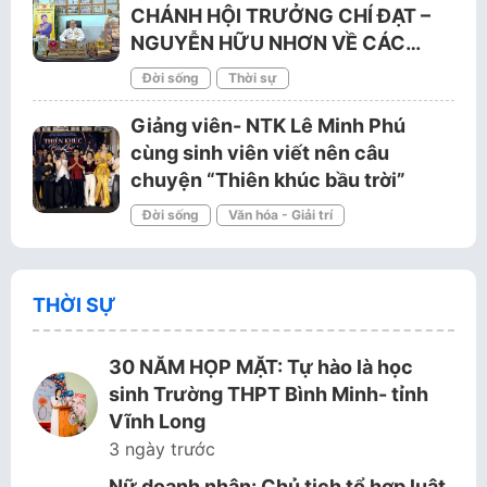
CHÁNH HỘI TRƯỞNG CHÍ ĐẠT –
NGUYỄN HỮU NHƠN VỀ CÁC…
Đời sống
Thời sự
Giảng viên- NTK Lê Minh Phú
cùng sinh viên viết nên câu
chuyện “Thiên khúc bầu trời”
Đời sống
Văn hóa - Giải trí
THỜI SỰ
30 NĂM HỌP MẶT: Tự hào là học
sinh Trường THPT Bình Minh- tỉnh
Vĩnh Long
3 ngày trước
Nữ doanh nhân: Chủ tịch tổ hợp luật