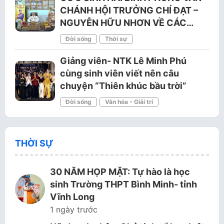
CHÁNH HỘI TRƯỞNG CHÍ ĐẠT –
NGUYỄN HỮU NHƠN VỀ CÁC…
Đời sống
Thời sự
Giảng viên- NTK Lê Minh Phú
cùng sinh viên viết nên câu
chuyện “Thiên khúc bầu trời”
Đời sống
Văn hóa - Giải trí
THỜI SỰ
30 NĂM HỌP MẶT: Tự hào là học
sinh Trường THPT Bình Minh- tỉnh
Vĩnh Long
1 ngày trước