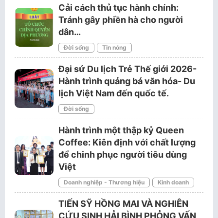
Cải cách thủ tục hành chính:
Tránh gây phiền hà cho người
dân…
Đời sống
Tin nóng
Đại sứ Du lịch Trẻ Thế giới 2026-
Hành trình quảng bá văn hóa- Du
lịch Việt Nam đến quốc tế.
Đời sống
Hành trình một thập kỷ Queen
Coffee: Kiên định với chất lượng
để chinh phục người tiêu dùng
Việt
Doanh nghiệp - Thương hiệu
Kinh doanh
TIẾN SỸ HỒNG MAI VÀ NGHIÊN
CỨU SINH HẢI BÌNH PHỎNG VẤN