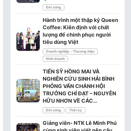
Đời sống
Hành trình một thập kỷ Queen
Coffee: Kiên định với chất
lượng để chinh phục người
tiêu dùng Việt
Doanh nghiệp - Thương hiệu
Kinh doanh
TIẾN SỸ HỒNG MAI VÀ
NGHIÊN CỨU SINH HẢI BÌNH
PHỎNG VẤN CHÁNH HỘI
TRƯỞNG CHÍ ĐẠT – NGUYỄN
HỮU NHƠN VỀ CÁC…
Đời sống
Thời sự
Giảng viên- NTK Lê Minh Phú
cùng sinh viên viết nên câu