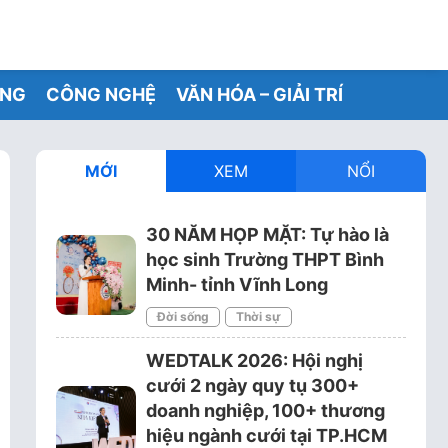
ỐNG
CÔNG NGHỆ
VĂN HÓA – GIẢI TRÍ
MỚI
XEM
NỔI
30 NĂM HỌP MẶT: Tự hào là
học sinh Trường THPT Bình
Minh- tỉnh Vĩnh Long
Đời sống
Thời sự
WEDTALK 2026: Hội nghị
cưới 2 ngày quy tụ 300+
doanh nghiệp, 100+ thương
hiệu ngành cưới tại TP.HCM