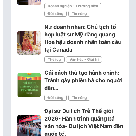
Doanh nghiệp - Thương hiệu
Đời sống
Tin nóng
Nữ doanh nhân: Chủ tịch tổ
hợp luật sư Mỹ đăng quang
Hoa hậu doanh nhân toàn cầu
tại Canada.
Thời sự
Văn hóa - Giải trí
Cải cách thủ tục hành chính:
Tránh gây phiền hà cho người
dân…
Đời sống
Tin nóng
Đại sứ Du lịch Trẻ Thế giới
2026- Hành trình quảng bá
văn hóa- Du lịch Việt Nam đến
quốc tế.