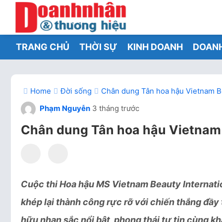
TRANG CHỦ
THỜI SỰ
KINH DOANH
DOAN
Home
Đời sống
Chân dung Tân hoa hậu Vietnam Be
Phạm Nguyễn
3 tháng trước
Chân dung Tân hoa hậu Vietnam 
Cuộc thi Hoa hậu MS Vietnam Beauty Internati
khép lại thành công rực rỡ với chiến thắng đầ
hữu nhan sắc nổi bật, phong thái tự tin cùng k