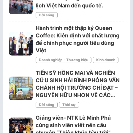
lịch Việt Nam đến quốc tế.
Đời sống
Hành trình một thập kỷ Queen
Coffee: Kiên định với chất lượng
để chinh phục người tiêu dùng
Việt
Doanh nghiệp - Thương hiệu
Kinh doanh
TIẾN SỸ HỒNG MAI VÀ NGHIÊN
CỨU SINH HẢI BÌNH PHỎNG VẤN
CHÁNH HỘI TRƯỞNG CHÍ ĐẠT –
NGUYỄN HỮU NHƠN VỀ CÁC…
Đời sống
Thời sự
Giảng viên- NTK Lê Minh Phú
cùng sinh viên viết nên câu
chuyện “Thiên khúc bầu trời”