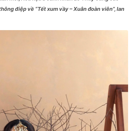
thông điệp về “Tết xum vầy – Xuân đoàn viên”, lan