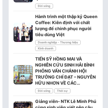
Đời sống
Hành trình một thập kỷ Queen
Coffee: Kiên định với chất
lượng để chinh phục người
tiêu dùng Việt
Doanh nghiệp - Thương hiệu
Kinh doanh
TIẾN SỸ HỒNG MAI VÀ
NGHIÊN CỨU SINH HẢI BÌNH
PHỎNG VẤN CHÁNH HỘI
TRƯỞNG CHÍ ĐẠT – NGUYỄN
HỮU NHƠN VỀ CÁC…
Đời sống
Thời sự
Giảng viên- NTK Lê Minh Phú
cùng sinh viên viết nên câu