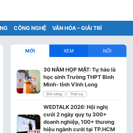
ỐNG
CÔNG NGHỆ
VĂN HÓA – GIẢI TRÍ
MỚI
XEM
NỔI
 doanh nhân Lê Thùy.
30 NĂM HỌP MẶT: Tự hào là
học sinh Trường THPT Bình
Minh- tỉnh Vĩnh Long
Đời sống
Thời sự
WEDTALK 2026: Hội nghị
cưới 2 ngày quy tụ 300+
doanh nghiệp, 100+ thương
hiệu ngành cưới tại TP.HCM