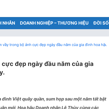
H NHÂN
DOANH NGHIỆP – THƯƠNG HIỆU
ĐỜI S
 vầy trong bộ ảnh cực đẹp ngày đầu năm của gia đình hoa hậu
 cực đẹp ngày đầu năm của gia
y.
gia đình Việt quây quần, sum họp sau một năm tất bật
xuân mới, Hoa hậu Doanh nhân Lê Thùy cùng các