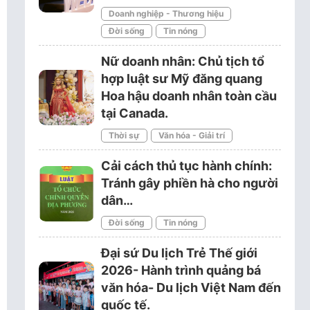
Doanh nghiệp - Thương hiệu
Đời sống
Tin nóng
Nữ doanh nhân: Chủ tịch tổ
hợp luật sư Mỹ đăng quang
Hoa hậu doanh nhân toàn cầu
tại Canada.
Thời sự
Văn hóa - Giải trí
Cải cách thủ tục hành chính:
Tránh gây phiền hà cho người
dân…
Đời sống
Tin nóng
Đại sứ Du lịch Trẻ Thế giới
2026- Hành trình quảng bá
văn hóa- Du lịch Việt Nam đến
quốc tế.