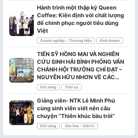
Hành trình một thập kỷ Queen
Coffee: Kiên định với chất lượng
để chinh phục người tiêu dùng
Việt
Doanh nghiệp - Thương hiệu
Kinh doanh
TIẾN SỸ HỒNG MAI VÀ NGHIÊN
CỨU SINH HẢI BÌNH PHỎNG VẤN
CHÁNH HỘI TRƯỞNG CHÍ ĐẠT –
NGUYỄN HỮU NHƠN VỀ CÁC…
Đời sống
Thời sự
Giảng viên- NTK Lê Minh Phú
cùng sinh viên viết nên câu
chuyện “Thiên khúc bầu trời”
Đời sống
Văn hóa - Giải trí