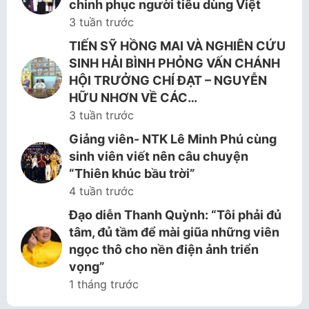
chinh phục người tiêu dùng Việt
3 tuần trước
TIẾN SỸ HỒNG MAI VÀ NGHIÊN CỨU
SINH HẢI BÌNH PHỎNG VẤN CHÁNH
HỘI TRƯỞNG CHÍ ĐẠT – NGUYỄN
HỮU NHƠN VỀ CÁC…
3 tuần trước
Giảng viên- NTK Lê Minh Phú cùng
sinh viên viết nên câu chuyện
“Thiên khúc bầu trời”
4 tuần trước
Đạo diễn Thanh Quỳnh: “Tôi phải đủ
tâm, đủ tầm để mài giũa những viên
ngọc thô cho nền điện ảnh triển
vọng”
1 tháng trước