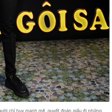
ười chỉ huy mạnh mẽ, quyết đoán giấu đi những