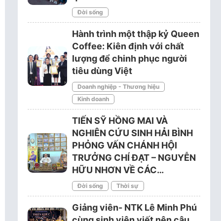
Đời sống
Hành trình một thập kỷ Queen
Coffee: Kiên định với chất
lượng để chinh phục người
tiêu dùng Việt
Doanh nghiệp - Thương hiệu
Kinh doanh
TIẾN SỸ HỒNG MAI VÀ
NGHIÊN CỨU SINH HẢI BÌNH
PHỎNG VẤN CHÁNH HỘI
TRƯỞNG CHÍ ĐẠT – NGUYỄN
HỮU NHƠN VỀ CÁC…
Đời sống
Thời sự
Giảng viên- NTK Lê Minh Phú
cùng sinh viên viết nên câu