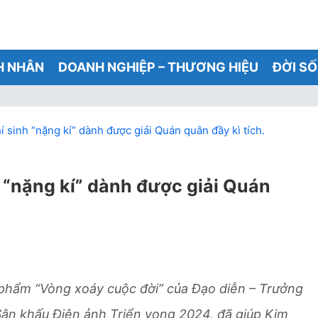
H NHÂN
DOANH NGHIỆP – THƯƠNG HIỆU
ĐỜI S
í sinh “nặng kí” dành được giải Quán quân đầy kì tích.
h “nặng kí” dành được giải Quán
u phẩm “Vòng xoáy cuộc đời”
của Đạo diễn – Trưởng
ân khấu Điện ảnh Triển vọng 2024, đã giúp Kim