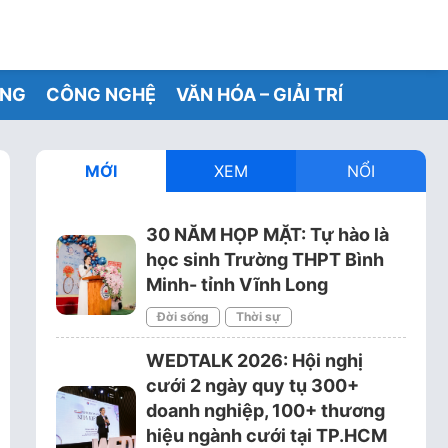
ỐNG
CÔNG NGHỆ
VĂN HÓA – GIẢI TRÍ
MỚI
XEM
NỔI
30 NĂM HỌP MẶT: Tự hào là
học sinh Trường THPT Bình
Minh- tỉnh Vĩnh Long
Đời sống
Thời sự
WEDTALK 2026: Hội nghị
cưới 2 ngày quy tụ 300+
doanh nghiệp, 100+ thương
hiệu ngành cưới tại TP.HCM