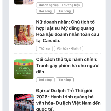
Doanh nghiệp - Thương hiệu
Đời sống
Tin nóng
Nữ doanh nhân: Chủ tịch tổ
hợp luật sư Mỹ đăng quang
Hoa hậu doanh nhân toàn cầu
tại Canada.
Thời sự
Văn hóa - Giải trí
Cải cách thủ tục hành chính:
Tránh gây phiền hà cho người
dân…
Đời sống
Tin nóng
Đại sứ Du lịch Trẻ Thế giới
2026- Hành trình quảng bá
văn hóa- Du lịch Việt Nam đến
quốc tế.