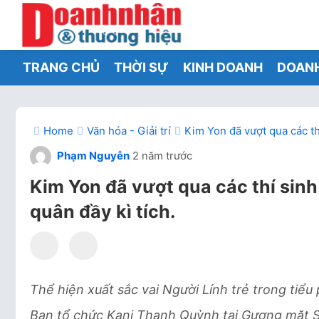
TRANG CHỦ
THỜI SỰ
KINH DOANH
DOAN
Home
Văn hóa - Giải trí
Kim Yon đã vượt qua các th
Phạm Nguyễn
2 năm trước
Kim Yon đã vượt qua các thí sin
quân đầy kì tích.
Thể hiện xuất sắc vai Người Lính trẻ trong tiể
Ban tổ chức Kani Thanh
Quỳnh tại Gương mặt S