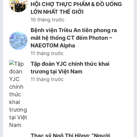
HỘI CHỢ THỰC PHẨM & ĐỒ UỐNG
LỚN NHẤT THẾ GIỚI
10 tháng trước
Bệnh viện Triều An tiên phong ra
mắt hệ thống CT đếm Photon –
NAEOTOM Alpha
11 tháng trước
Tập đoàn YJC chính thức khai
trương tại Việt Nam
11 tháng trước
Thạc sỹ Ngô Thị Hồng: “Người