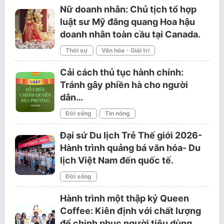
Nữ doanh nhân: Chủ tịch tổ hợp
luật sư Mỹ đăng quang Hoa hậu
doanh nhân toàn cầu tại Canada.
Thời sự
Văn hóa - Giải trí
Cải cách thủ tục hành chính:
Tránh gây phiền hà cho người
dân…
Đời sống
Tin nóng
Đại sứ Du lịch Trẻ Thế giới 2026-
Hành trình quảng bá văn hóa- Du
lịch Việt Nam đến quốc tế.
Đời sống
Hành trình một thập kỷ Queen
Coffee: Kiên định với chất lượng
để chinh phục người tiêu dùng