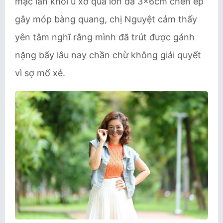
mạc lẫn khối u xơ quá lớn đã 3x6cm chèn ép
gây móp bàng quang, chị Nguyệt cảm thấy
yên tâm nghĩ rằng mình đã trút được gánh
nặng bấy lâu nay chần chừ không giải quyết
vì sợ mổ xẻ.