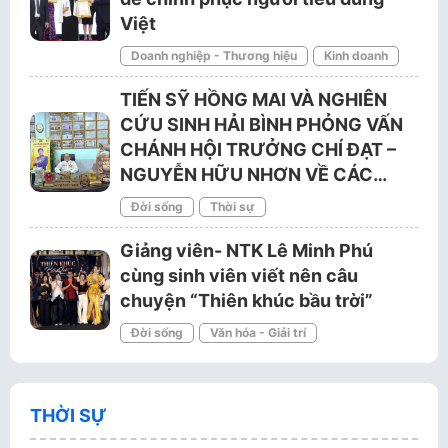
Việt
Doanh nghiệp - Thương hiệu
Kinh doanh
TIẾN SỸ HỒNG MAI VÀ NGHIÊN
CỨU SINH HẢI BÌNH PHỎNG VẤN
CHÁNH HỘI TRƯỞNG CHÍ ĐẠT –
NGUYỄN HỮU NHƠN VỀ CÁC…
Đời sống
Thời sự
Giảng viên- NTK Lê Minh Phú
cùng sinh viên viết nên câu
chuyện “Thiên khúc bầu trời”
Đời sống
Văn hóa - Giải trí
THỜI SỰ