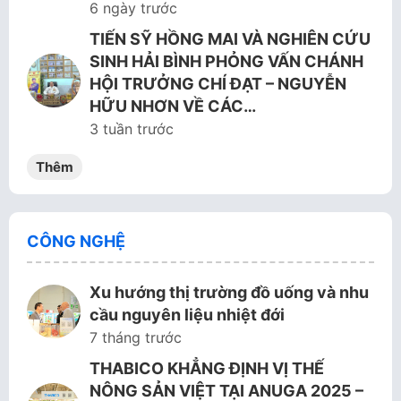
6 ngày trước
TIẾN SỸ HỒNG MAI VÀ NGHIÊN CỨU
SINH HẢI BÌNH PHỎNG VẤN CHÁNH
HỘI TRƯỞNG CHÍ ĐẠT – NGUYỄN
HỮU NHƠN VỀ CÁC…
3 tuần trước
Thêm
CÔNG NGHỆ
Xu hướng thị trường đồ uống và nhu
cầu nguyên liệu nhiệt đới
7 tháng trước
THABICO KHẲNG ĐỊNH VỊ THẾ
NÔNG SẢN VIỆT TẠI ANUGA 2025 –