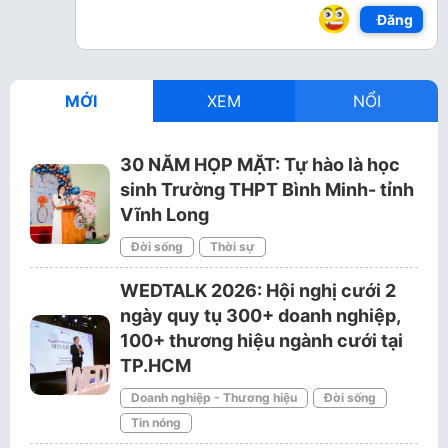
Đăng
MỚI
XEM
NỔI
30 NĂM HỌP MẶT: Tự hào là học
sinh Trường THPT Bình Minh- tỉnh
Vĩnh Long
Đời sống
Thời sự
WEDTALK 2026: Hội nghị cưới 2
ngày quy tụ 300+ doanh nghiệp,
100+ thương hiệu ngành cưới tại
TP.HCM
Doanh nghiệp - Thương hiệu
Đời sống
Tin nóng