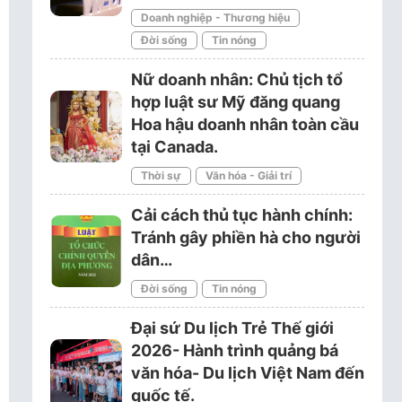
Doanh nghiệp - Thương hiệu
Đời sống
Tin nóng
Nữ doanh nhân: Chủ tịch tổ
hợp luật sư Mỹ đăng quang
Hoa hậu doanh nhân toàn cầu
tại Canada.
Thời sự
Văn hóa - Giải trí
Cải cách thủ tục hành chính:
Tránh gây phiền hà cho người
dân…
Đời sống
Tin nóng
Đại sứ Du lịch Trẻ Thế giới
2026- Hành trình quảng bá
văn hóa- Du lịch Việt Nam đến
quốc tế.