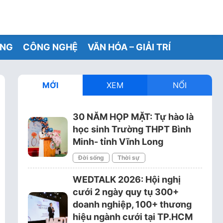
ỐNG
CÔNG NGHỆ
VĂN HÓA – GIẢI TRÍ
MỚI
XEM
NỔI
30 NĂM HỌP MẶT: Tự hào là
học sinh Trường THPT Bình
Minh- tỉnh Vĩnh Long
Đời sống
Thời sự
WEDTALK 2026: Hội nghị
cưới 2 ngày quy tụ 300+
doanh nghiệp, 100+ thương
hiệu ngành cưới tại TP.HCM