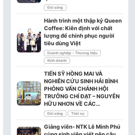
Đời sống
Hành trình một thập kỷ Queen
Coffee: Kiên định với chất
lượng để chinh phục người
tiêu dùng Việt
Doanh nghiệp - Thương hiệu
Kinh doanh
TIẾN SỸ HỒNG MAI VÀ
NGHIÊN CỨU SINH HẢI BÌNH
PHỎNG VẤN CHÁNH HỘI
TRƯỞNG CHÍ ĐẠT – NGUYỄN
HỮU NHƠN VỀ CÁC…
Đời sống
Thời sự
Giảng viên- NTK Lê Minh Phú
cùng sinh viên viết nên câu