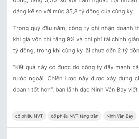
đồng, tăng 3,5% so với năm ngoái. Lợi nhuận 
đáng kể so với mức 35,8 tỷ đồng của cùng kỳ.
Trong quý đầu năm, công ty ghi nhận doanh th
khi giá vốn chỉ tăng 9% và chi phí tài chính gi
tỷ đồng, trong khi cùng kỳ lãi chưa đến 2 tỷ đồ
“Kết quả này có được do công ty đẩy mạnh các
nước ngoài. Chiến lược này được xây dựng c
doanh tốt hơn”, ban lãnh đạo Ninh Vân Bay viết 
cổ phiếu NVT
cổ phiếu NVT tăng trần
Ninh Vân Bay