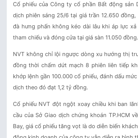
Cổ phiếu của Công ty cổ phần Bất động sản 
dịch phiên sáng 25/6 tại giá trần 12.650 đồng, 
đà hưng phấn không kéo dài lâu khi áp lực xả 
tham chiếu và đóng cửa tại giá sàn 11.050 đồng
NVT không chỉ lội ngược dòng xu hướng thị trư
đồng thời chấm dứt mạch 8 phiên liên tiếp k
khớp lệnh gần 100.000 cổ phiếu, đánh dấu mức c
dịch theo đó đạt 1,2 tỷ đồng.
Cổ phiếu NVT đột ngột xoay chiều khi ban lãn
cầu của Sở Giao dịch chứng khoán TP.HCM về 
Bay, giá cổ phiếu tăng vọt là do diễn biến khách
động kinh doanh của công ty vẫn diễn ra bình 