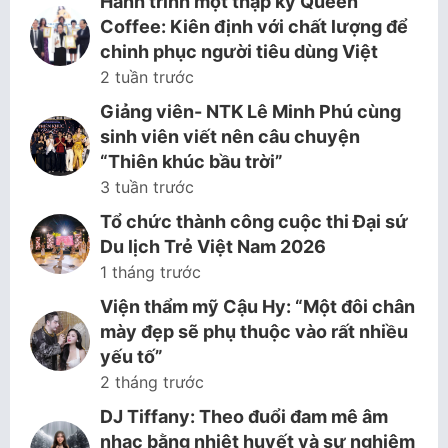
Hành trình một thập kỷ Queen
Coffee: Kiên định với chất lượng để
chinh phục người tiêu dùng Việt
2 tuần trước
Giảng viên- NTK Lê Minh Phú cùng
sinh viên viết nên câu chuyện
“Thiên khúc bầu trời”
3 tuần trước
Tổ chức thành công cuộc thi Đại sứ
Du lịch Trẻ Việt Nam 2026
1 tháng trước
Viện thẩm mỹ Cậu Hy: “Một đôi chân
mày đẹp sẽ phụ thuộc vào rất nhiều
yếu tố”
2 tháng trước
DJ Tiffany: Theo đuổi đam mê âm
nhạc bằng nhiệt huyết và sự nghiêm