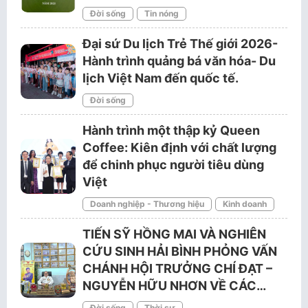
Đời sống
Tin nóng
Đại sứ Du lịch Trẻ Thế giới 2026-
Hành trình quảng bá văn hóa- Du
lịch Việt Nam đến quốc tế.
Đời sống
Hành trình một thập kỷ Queen
Coffee: Kiên định với chất lượng
để chinh phục người tiêu dùng
Việt
Doanh nghiệp - Thương hiệu
Kinh doanh
TIẾN SỸ HỒNG MAI VÀ NGHIÊN
CỨU SINH HẢI BÌNH PHỎNG VẤN
CHÁNH HỘI TRƯỞNG CHÍ ĐẠT –
NGUYỄN HỮU NHƠN VỀ CÁC…
Đời sống
Thời sự