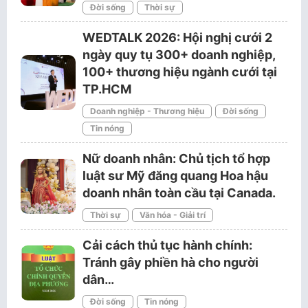
Đời sống
Thời sự
WEDTALK 2026: Hội nghị cưới 2
ngày quy tụ 300+ doanh nghiệp,
100+ thương hiệu ngành cưới tại
TP.HCM
Doanh nghiệp - Thương hiệu
Đời sống
Tin nóng
Nữ doanh nhân: Chủ tịch tổ hợp
luật sư Mỹ đăng quang Hoa hậu
doanh nhân toàn cầu tại Canada.
Thời sự
Văn hóa - Giải trí
Cải cách thủ tục hành chính:
Tránh gây phiền hà cho người
dân…
Đời sống
Tin nóng