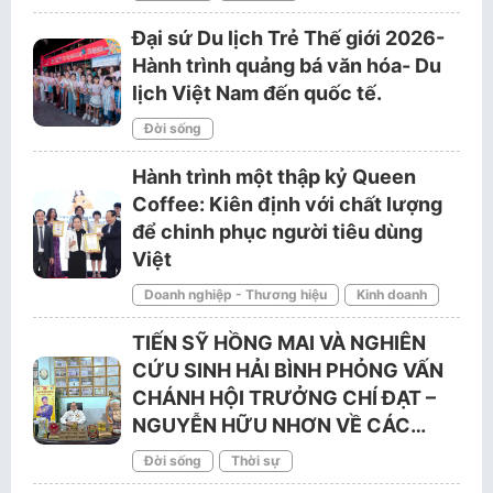
Đại sứ Du lịch Trẻ Thế giới 2026-
Hành trình quảng bá văn hóa- Du
lịch Việt Nam đến quốc tế.
Đời sống
Hành trình một thập kỷ Queen
Coffee: Kiên định với chất lượng
để chinh phục người tiêu dùng
Việt
Doanh nghiệp - Thương hiệu
Kinh doanh
TIẾN SỸ HỒNG MAI VÀ NGHIÊN
CỨU SINH HẢI BÌNH PHỎNG VẤN
CHÁNH HỘI TRƯỞNG CHÍ ĐẠT –
NGUYỄN HỮU NHƠN VỀ CÁC…
Đời sống
Thời sự