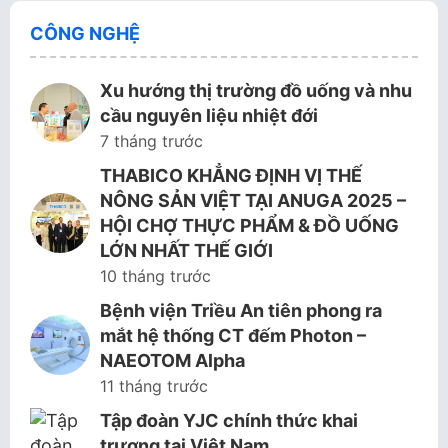
CÔNG NGHỆ
Xu hướng thị trường đồ uống và nhu
cầu nguyên liệu nhiệt đới
7 tháng trước
THABICO KHẲNG ĐỊNH VỊ THẾ
NÔNG SẢN VIỆT TẠI ANUGA 2025 –
HỘI CHỢ THỰC PHẨM & ĐỒ UỐNG
LỚN NHẤT THẾ GIỚI
10 tháng trước
Bệnh viện Triều An tiên phong ra
mắt hệ thống CT đếm Photon –
NAEOTOM Alpha
11 tháng trước
Tập đoàn YJC chính thức khai
trương tại Việt Nam