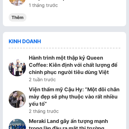
1 tháng trước
Thêm
KINH DOANH
Hành trình một thập kỷ Queen
Coffee: Kiên định với chất lượng để
chinh phục người tiêu dùng Việt
2 tuần trước
Viện thẩm mỹ Cậu Hy: “Một đôi chân
mày đẹp sẽ phụ thuộc vào rất nhiều
yếu tố”
2 tháng trước
Meraki Land gây ấn tượng mạnh
trong lần đầu ra mắt thị trường