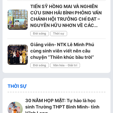
TIẾN SỸ HỒNG MAI VÀ NGHIÊN
CỨU SINH HẢI BÌNH PHỎNG VẤN
CHÁNH HỘI TRƯỞNG CHÍ ĐẠT –
NGUYỄN HỮU NHƠN VỀ CÁC…
Đời sống
Thời sự
Giảng viên- NTK Lê Minh Phú
cùng sinh viên viết nên câu
chuyện “Thiên khúc bầu trời”
Đời sống
Văn hóa - Giải trí
THỜI SỰ
30 NĂM HỌP MẶT: Tự hào là học
sinh Trường THPT Bình Minh- tỉnh