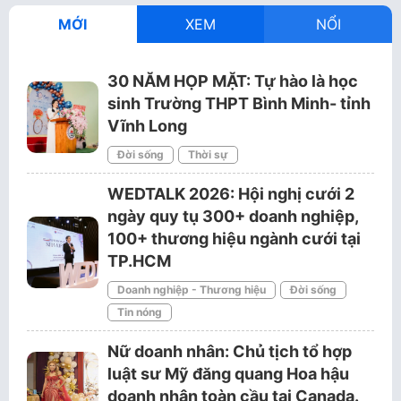
MỚI
XEM
NỔI
30 NĂM HỌP MẶT: Tự hào là học
sinh Trường THPT Bình Minh- tỉnh
Vĩnh Long
Đời sống
Thời sự
WEDTALK 2026: Hội nghị cưới 2
ngày quy tụ 300+ doanh nghiệp,
100+ thương hiệu ngành cưới tại
TP.HCM
Doanh nghiệp - Thương hiệu
Đời sống
Tin nóng
Nữ doanh nhân: Chủ tịch tổ hợp
luật sư Mỹ đăng quang Hoa hậu
doanh nhân toàn cầu tại Canada.