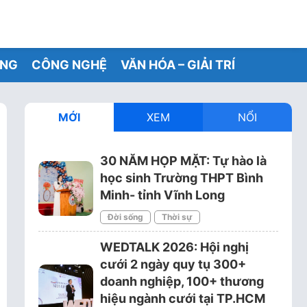
ỐNG
CÔNG NGHỆ
VĂN HÓA – GIẢI TRÍ
MỚI
XEM
NỔI
30 NĂM HỌP MẶT: Tự hào là
học sinh Trường THPT Bình
Minh- tỉnh Vĩnh Long
Đời sống
Thời sự
WEDTALK 2026: Hội nghị
cưới 2 ngày quy tụ 300+
doanh nghiệp, 100+ thương
hiệu ngành cưới tại TP.HCM