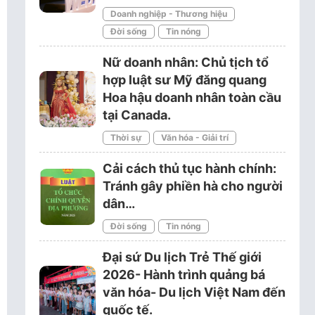
Doanh nghiệp - Thương hiệu
Đời sống
Tin nóng
Nữ doanh nhân: Chủ tịch tổ
hợp luật sư Mỹ đăng quang
Hoa hậu doanh nhân toàn cầu
tại Canada.
Thời sự
Văn hóa - Giải trí
Cải cách thủ tục hành chính:
Tránh gây phiền hà cho người
dân…
Đời sống
Tin nóng
Đại sứ Du lịch Trẻ Thế giới
2026- Hành trình quảng bá
văn hóa- Du lịch Việt Nam đến
quốc tế.