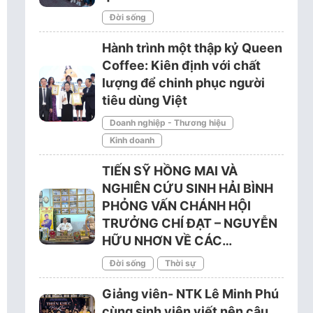
Đời sống
Hành trình một thập kỷ Queen
Coffee: Kiên định với chất
lượng để chinh phục người
tiêu dùng Việt
Doanh nghiệp - Thương hiệu
Kinh doanh
TIẾN SỸ HỒNG MAI VÀ
NGHIÊN CỨU SINH HẢI BÌNH
PHỎNG VẤN CHÁNH HỘI
TRƯỞNG CHÍ ĐẠT – NGUYỄN
HỮU NHƠN VỀ CÁC…
Đời sống
Thời sự
Giảng viên- NTK Lê Minh Phú
cùng sinh viên viết nên câu