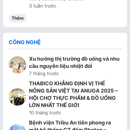
3 tuần trước
Thêm
CÔNG NGHỆ
Xu hướng thị trường đồ uống và nhu
cầu nguyên liệu nhiệt đới
7 tháng trước
THABICO KHẲNG ĐỊNH VỊ THẾ
NÔNG SẢN VIỆT TẠI ANUGA 2025 –
HỘI CHỢ THỰC PHẨM & ĐỒ UỐNG
LỚN NHẤT THẾ GIỚI
10 tháng trước
Bệnh viện Triều An tiên phong ra
mắt hệ thống CT đếm Photon –