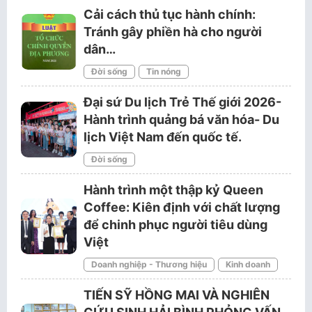
Cải cách thủ tục hành chính:
Tránh gây phiền hà cho người
dân…
Đời sống
Tin nóng
Đại sứ Du lịch Trẻ Thế giới 2026-
Hành trình quảng bá văn hóa- Du
lịch Việt Nam đến quốc tế.
Đời sống
Hành trình một thập kỷ Queen
Coffee: Kiên định với chất lượng
để chinh phục người tiêu dùng
Việt
Doanh nghiệp - Thương hiệu
Kinh doanh
TIẾN SỸ HỒNG MAI VÀ NGHIÊN