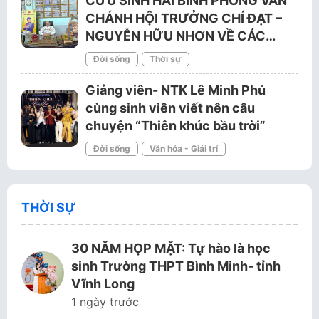
CỨU SINH HẢI BÌNH PHỎNG VẤN
CHÁNH HỘI TRƯỞNG CHÍ ĐẠT –
NGUYỄN HỮU NHƠN VỀ CÁC…
Đời sống
Thời sự
Giảng viên- NTK Lê Minh Phú
cùng sinh viên viết nên câu
chuyện “Thiên khúc bầu trời”
Đời sống
Văn hóa - Giải trí
THỜI SỰ
30 NĂM HỌP MẶT: Tự hào là học
sinh Trường THPT Bình Minh- tỉnh
Vĩnh Long
1 ngày trước