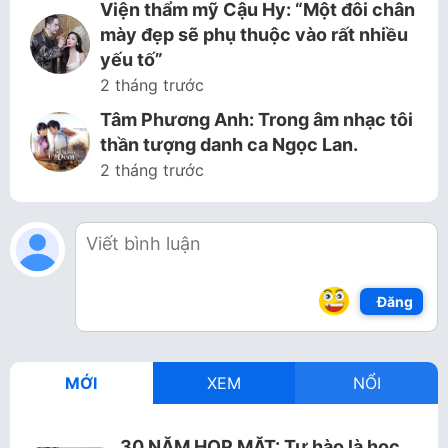
Viện thẩm mỹ Cậu Hy: “Một đôi chân
mày đẹp sẽ phụ thuộc vào rất nhiều
yếu tố”
2 tháng trước
Tâm Phương Anh: Trong âm nhạc tôi
thần tượng danh ca Ngọc Lan.
2 tháng trước
Đăng
MỚI
XEM
NỔI
30 NĂM HỌP MẶT: Tự hào là học