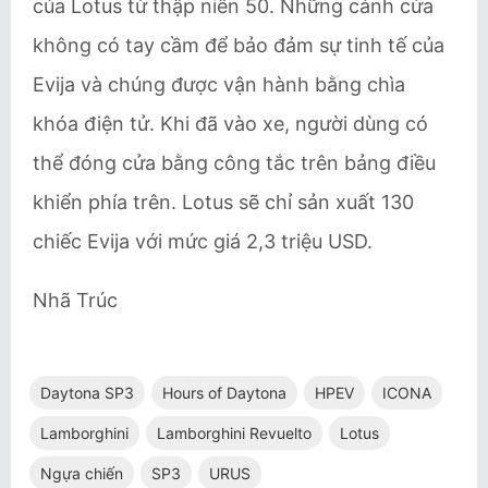
của Lotus từ thập niên 50. Những cánh cửa
không có tay cầm để bảo đảm sự tinh tế của
Evija và chúng được vận hành bằng chìa
khóa điện tử. Khi đã vào xe, người dùng có
thể đóng cửa bằng công tắc trên bảng điều
khiển phía trên. Lotus sẽ chỉ sản xuất 130
chiếc Evija với mức giá 2,3 triệu USD.
Nhã Trúc
Daytona SP3
Hours of Daytona
HPEV
ICONA
Lamborghini
Lamborghini Revuelto
Lotus
Ngựa chiến
SP3
URUS