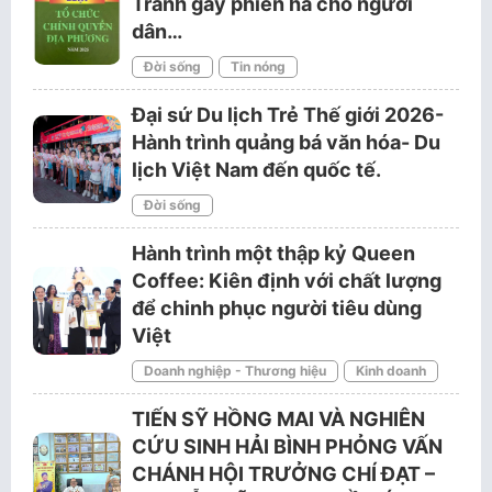
Tránh gây phiền hà cho người
dân…
Đời sống
Tin nóng
Đại sứ Du lịch Trẻ Thế giới 2026-
Hành trình quảng bá văn hóa- Du
lịch Việt Nam đến quốc tế.
Đời sống
Hành trình một thập kỷ Queen
Coffee: Kiên định với chất lượng
để chinh phục người tiêu dùng
Việt
Doanh nghiệp - Thương hiệu
Kinh doanh
TIẾN SỸ HỒNG MAI VÀ NGHIÊN
CỨU SINH HẢI BÌNH PHỎNG VẤN
CHÁNH HỘI TRƯỞNG CHÍ ĐẠT –