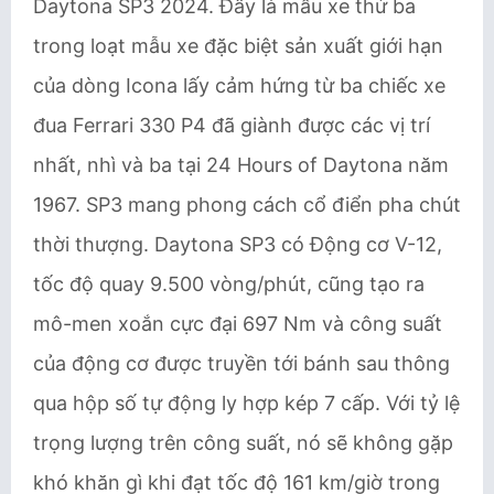
Daytona SP3 2024. Đây là mẫu xe thứ ba
trong loạt mẫu xe đặc biệt sản xuất giới hạn
của dòng Icona lấy cảm hứng từ ba chiếc xe
đua Ferrari 330 P4 đã giành được các vị trí
nhất, nhì và ba tại 24 Hours of Daytona năm
1967. SP3 mang phong cách cổ điển pha chút
thời thượng. Daytona SP3 có Động cơ V-12,
tốc độ quay 9.500 vòng/phút, cũng tạo ra
mô-men xoắn cực đại 697 Nm và công suất
của động cơ được truyền tới bánh sau thông
qua hộp số tự động ly hợp kép 7 cấp. Với tỷ lệ
trọng lượng trên công suất, nó sẽ không gặp
khó khăn gì khi đạt tốc độ 161 km/giờ trong