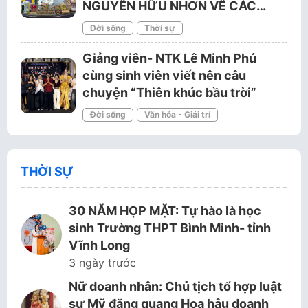
NGUYỄN HỮU NHƠN VỀ CÁC…
Đời sống
Thời sự
Giảng viên- NTK Lê Minh Phú
cùng sinh viên viết nên câu
chuyện “Thiên khúc bầu trời”
Đời sống
Văn hóa - Giải trí
THỜI SỰ
30 NĂM HỌP MẶT: Tự hào là học
sinh Trường THPT Bình Minh- tỉnh
Vĩnh Long
3 ngày trước
Nữ doanh nhân: Chủ tịch tổ hợp luật
sư Mỹ đăng quang Hoa hậu doanh