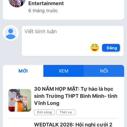
Entertainment
6 tháng trước
Đăng
MỚI
XEM
NỔI
30 NĂM HỌP MẶT: Tự hào là học
sinh Trường THPT Bình Minh- tỉnh
Vĩnh Long
Đời sống
Thời sự
WEDTALK 2026: Hội nghị cưới 2