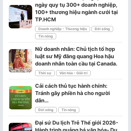
ngày quy tụ 300+ doanh nghiệp,
100+ thương hiệu ngành cưới tại
TP.HCM
Doanh nghiệp - Thương hiệu
Đời sống
Tin nóng
Nữ doanh nhân: Chủ tịch tổ hợp
luật sư Mỹ đăng quang Hoa hậu
doanh nhân toàn cầu tại Canada.
Thời sự
Văn hóa - Giải trí
Cải cách thủ tục hành chính:
Tránh gây phiền hà cho người
dân…
Đời sống
Tin nóng
Đại sứ Du lịch Trẻ Thế giới 2026-
Hành trình quảng bá văn hóa- Du