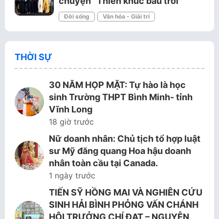
chuyện “Thiên khúc bầu trời”
Đời sống
Văn hóa - Giải trí
THỜI SỰ
30 NĂM HỌP MẶT: Tự hào là học
sinh Trường THPT Bình Minh- tỉnh
Vĩnh Long
18 giờ trước
Nữ doanh nhân: Chủ tịch tổ hợp luật
sư Mỹ đăng quang Hoa hậu doanh
nhân toàn cầu tại Canada.
1 ngày trước
TIẾN SỸ HỒNG MAI VÀ NGHIÊN CỨU
SINH HẢI BÌNH PHỎNG VẤN CHÁNH
HỘI TRƯỞNG CHÍ ĐẠT – NGUYỄN