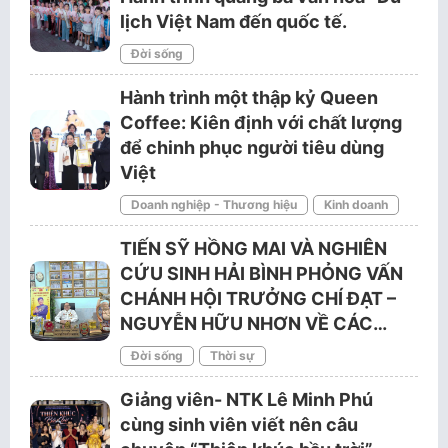
lịch Việt Nam đến quốc tế.
Đời sống
Hành trình một thập kỷ Queen
Coffee: Kiên định với chất lượng
để chinh phục người tiêu dùng
Việt
Doanh nghiệp - Thương hiệu
Kinh doanh
TIẾN SỸ HỒNG MAI VÀ NGHIÊN
CỨU SINH HẢI BÌNH PHỎNG VẤN
CHÁNH HỘI TRƯỞNG CHÍ ĐẠT –
NGUYỄN HỮU NHƠN VỀ CÁC…
Đời sống
Thời sự
Giảng viên- NTK Lê Minh Phú
cùng sinh viên viết nên câu