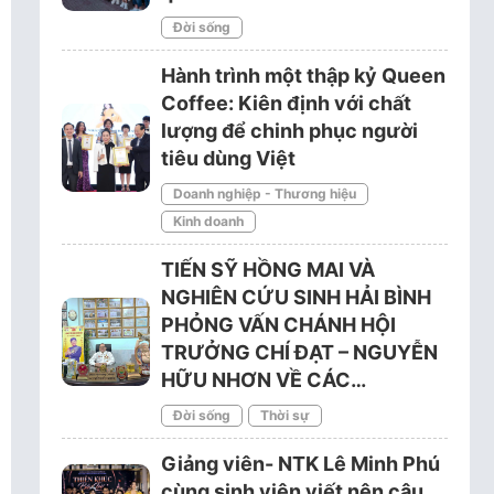
Đời sống
Hành trình một thập kỷ Queen
Coffee: Kiên định với chất
lượng để chinh phục người
tiêu dùng Việt
Doanh nghiệp - Thương hiệu
Kinh doanh
TIẾN SỸ HỒNG MAI VÀ
NGHIÊN CỨU SINH HẢI BÌNH
PHỎNG VẤN CHÁNH HỘI
TRƯỞNG CHÍ ĐẠT – NGUYỄN
HỮU NHƠN VỀ CÁC…
Đời sống
Thời sự
Giảng viên- NTK Lê Minh Phú
cùng sinh viên viết nên câu