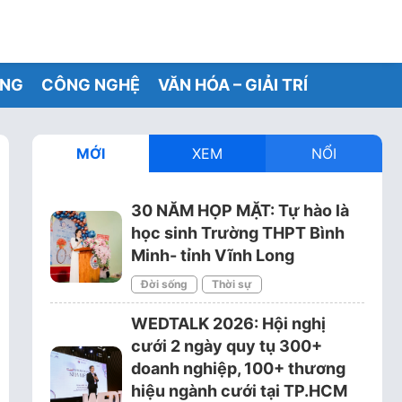
ỐNG
CÔNG NGHỆ
VĂN HÓA – GIẢI TRÍ
MỚI
XEM
NỔI
30 NĂM HỌP MẶT: Tự hào là
học sinh Trường THPT Bình
Minh- tỉnh Vĩnh Long
Đời sống
Thời sự
WEDTALK 2026: Hội nghị
cưới 2 ngày quy tụ 300+
doanh nghiệp, 100+ thương
hiệu ngành cưới tại TP.HCM