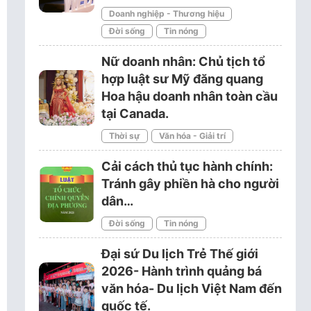
Doanh nghiệp - Thương hiệu
Đời sống
Tin nóng
Nữ doanh nhân: Chủ tịch tổ
hợp luật sư Mỹ đăng quang
Hoa hậu doanh nhân toàn cầu
tại Canada.
Thời sự
Văn hóa - Giải trí
Cải cách thủ tục hành chính:
Tránh gây phiền hà cho người
dân…
Đời sống
Tin nóng
Đại sứ Du lịch Trẻ Thế giới
2026- Hành trình quảng bá
văn hóa- Du lịch Việt Nam đến
quốc tế.