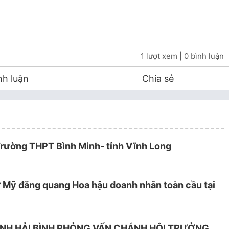
1 lượt xem
| 0 bình luận
nh luận
Chia sẻ
rường THPT Bình Minh- tỉnh Vĩnh Long
ư Mỹ đăng quang Hoa hậu doanh nhân toàn cầu tại
INH HẢI BÌNH PHỎNG VẤN CHÁNH HỘI TRƯỞNG