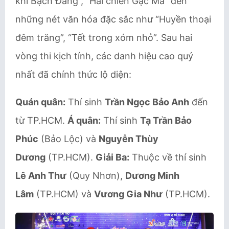
khí Bạch Đằng”, “Hải chiến Gạc Ma” đến
những nét văn hóa đặc sắc như “Huyền thoại
đêm trăng”, “Tết trong xóm nhỏ”. Sau hai
vòng thi kịch tính, các danh hiệu cao quý
nhất đã chính thức lộ diện:
Quán quân:
Thí sinh
Trần Ngọc Bảo Anh
đến
từ TP.HCM.
Á quân:
Thí sinh
Tạ Trần Bảo
Phúc
(Bảo Lộc) và
Nguyễn Thùy
Dương
(TP.HCM).
Giải Ba:
Thuộc về thí sinh
Lê Anh Thư
(Quy Nhơn),
Dương Minh
Lâm
(TP.HCM) và
Vương Gia Như
(TP.HCM).