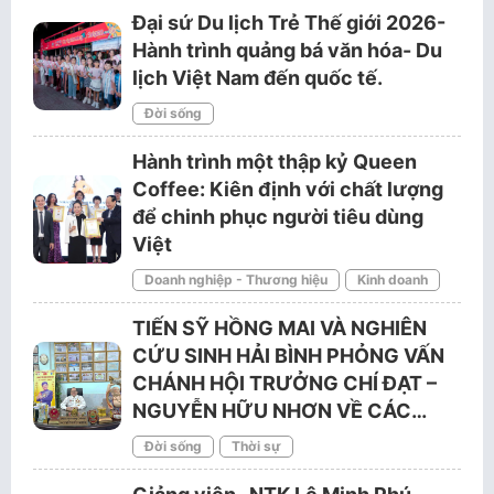
Đại sứ Du lịch Trẻ Thế giới 2026-
Hành trình quảng bá văn hóa- Du
lịch Việt Nam đến quốc tế.
Đời sống
Hành trình một thập kỷ Queen
Coffee: Kiên định với chất lượng
để chinh phục người tiêu dùng
Việt
Doanh nghiệp - Thương hiệu
Kinh doanh
TIẾN SỸ HỒNG MAI VÀ NGHIÊN
CỨU SINH HẢI BÌNH PHỎNG VẤN
CHÁNH HỘI TRƯỞNG CHÍ ĐẠT –
NGUYỄN HỮU NHƠN VỀ CÁC…
Đời sống
Thời sự