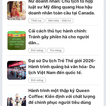
Nữ doanh nhân: Chủ tịch tổ hợp
luật sư Mỹ đăng quang Hoa hậu
doanh nhân toàn cầu tại Canada.
Thời sự
Văn hóa - Giải trí
Cải cách thủ tục hành chính:
Tránh gây phiền hà cho người
dân…
Đời sống
Tin nóng
Đại sứ Du lịch Trẻ Thế giới 2026-
Hành trình quảng bá văn hóa- Du
lịch Việt Nam đến quốc tế.
Đời sống
Hành trình một thập kỷ Queen
Coffee: Kiên định với chất lượng
để chinh phục người tiêu dùng