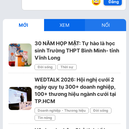
Đăng
MỚI
XEM
NỔI
30 NĂM HỌP MẶT: Tự hào là học
sinh Trường THPT Bình Minh- tỉnh
Vĩnh Long
Đời sống
Thời sự
WEDTALK 2026: Hội nghị cưới 2
ngày quy tụ 300+ doanh nghiệp,
100+ thương hiệu ngành cưới tại
TP.HCM
Doanh nghiệp - Thương hiệu
Đời sống
Tin nóng