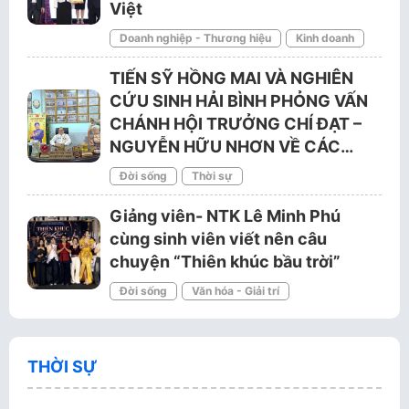
Việt
Doanh nghiệp - Thương hiệu
Kinh doanh
TIẾN SỸ HỒNG MAI VÀ NGHIÊN
CỨU SINH HẢI BÌNH PHỎNG VẤN
CHÁNH HỘI TRƯỞNG CHÍ ĐẠT –
NGUYỄN HỮU NHƠN VỀ CÁC…
Đời sống
Thời sự
Giảng viên- NTK Lê Minh Phú
cùng sinh viên viết nên câu
chuyện “Thiên khúc bầu trời”
Đời sống
Văn hóa - Giải trí
THỜI SỰ