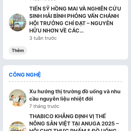
TIẾN SỸ HỒNG MAI VÀ NGHIÊN CỨU
SINH HẢI BÌNH PHỎNG VẤN CHÁNH
HỘI TRƯỞNG CHÍ ĐẠT – NGUYỄN
HỮU NHƠN VỀ CÁC…
3 tuần trước
Thêm
CÔNG NGHỆ
Xu hướng thị trường đồ uống và nhu
cầu nguyên liệu nhiệt đới
7 tháng trước
THABICO KHẲNG ĐỊNH VỊ THẾ
NÔNG SẢN VIỆT TẠI ANUGA 2025 –
HỘI CHỢ THỰC PHẨM & ĐỒ UỐNG