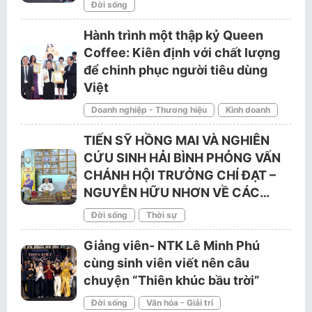
Đời sống
Hành trình một thập kỷ Queen
Coffee: Kiên định với chất lượng
để chinh phục người tiêu dùng
Việt
Doanh nghiệp - Thương hiệu
Kinh doanh
TIẾN SỸ HỒNG MAI VÀ NGHIÊN
CỨU SINH HẢI BÌNH PHỎNG VẤN
CHÁNH HỘI TRƯỞNG CHÍ ĐẠT –
NGUYỄN HỮU NHƠN VỀ CÁC…
Đời sống
Thời sự
Giảng viên- NTK Lê Minh Phú
cùng sinh viên viết nên câu
chuyện “Thiên khúc bầu trời”
Đời sống
Văn hóa - Giải trí