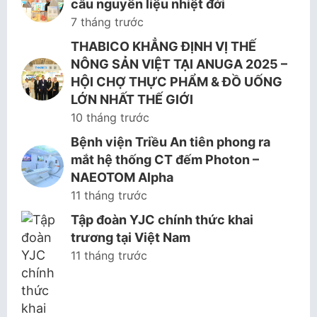
cầu nguyên liệu nhiệt đới
7 tháng trước
THABICO KHẲNG ĐỊNH VỊ THẾ
NÔNG SẢN VIỆT TẠI ANUGA 2025 –
HỘI CHỢ THỰC PHẨM & ĐỒ UỐNG
LỚN NHẤT THẾ GIỚI
10 tháng trước
Bệnh viện Triều An tiên phong ra
mắt hệ thống CT đếm Photon –
NAEOTOM Alpha
11 tháng trước
Tập đoàn YJC chính thức khai
trương tại Việt Nam
11 tháng trước