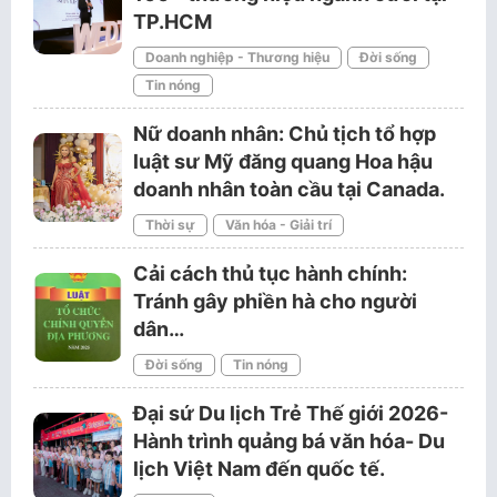
TP.HCM
Doanh nghiệp - Thương hiệu
Đời sống
Tin nóng
Nữ doanh nhân: Chủ tịch tổ hợp
luật sư Mỹ đăng quang Hoa hậu
doanh nhân toàn cầu tại Canada.
Thời sự
Văn hóa - Giải trí
Cải cách thủ tục hành chính:
Tránh gây phiền hà cho người
dân…
Đời sống
Tin nóng
Đại sứ Du lịch Trẻ Thế giới 2026-
Hành trình quảng bá văn hóa- Du
lịch Việt Nam đến quốc tế.